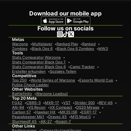
Download our mobile app
Follow us on socials
Metas
Warzone
Multiplayer
Ranked Play
Ranked
Zombies
Black Ops 6
Black Ops 6 Zombies
MW3
Tools
Stats Comparator Warzone
Stats Comparator Black Ops 7
Stats Comparator Black Ops 6
Camo Tracker
Ersteller erkunden
Soziales Teilen
Competitive
Top 250
World Series of Warzone
Esports World Cup
Pullze Check Ladder
Other Websites
Battlefinity
Warzone Loadout
Top 20 Meta
FG42
CBRS-3
MXR-17
VST
Strider 300
REV-46
AN-94
VS Recon
VX Compact
DS20 Mirage
Carbon 57
Hawker HX
MK35 ISR
EGRT-17
Peacekeeper Mk1
Dravec 45
M15 Mod 0
Sturmwolf 45
AK-27
Kogot-7
Other Links
Bedingungen
Datenschutzerklärung