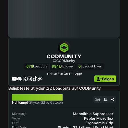
CODMUNITY
@CODMunity
678
984k
0
Loadouts
Follower
Loadout Likes
🔹Have Fun On The App!
Folgen
Beliebteste Stryder .22 Loadouts auf CODMunity
STRYDER .22
2
Nahkampf
Stryder .22 by Getsuoh
Monolithic Suppressor
Mündung
Kepler Microflex
Visier
Ergonomic Grip
Griff
Stryder .22 3-Round Burst Mod
Fire Mods