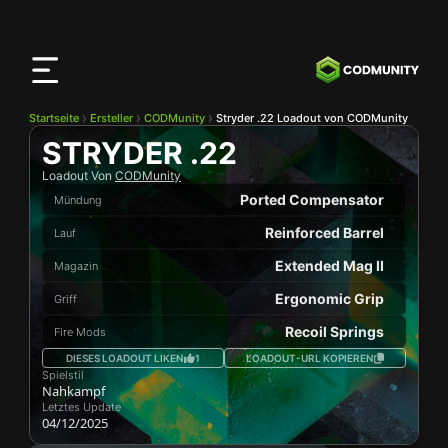
CODMunity
App
Lade unsere App auf
iOS
herunter
Startseite
Ersteller
CODMunity
Stryder .22 Loadout von CODMunity
STRYDER .22
Loadout Von
CODMunity
Ported Compensator
Mündung
Reinforced Barrel
Lauf
Extended Mag II
Magazin
Ergonomic Grip
Griff
Recoil Springs
Fire Mods
DIESES LOADOUT LIKEN
1
LOADOUT-URL KOPIEREN
Spielstil
Nahkampf
Letztes Update
04/12/2025