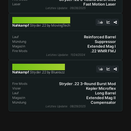
Fast Motion Laser
Laser
Letztes Update
: 09/28/2025
STRYDER .22
2
Nahkampf
Stryder .22 by MovingTech
Reinforced Barrel
Lauf
Suppressor
Mündung
Extended Mag I
Magazin
.22 WMR FMJ
Fire Mods
Letztes Update
: 11/24/2024
STRYDER .22
1
Nahkampf
Stryder .22 by Bluerazz
Stryder .22 3-Round Burst Mod
Fire Mods
Kepler Microflex
Visier
Long Barrel
Lauf
Extended Mag II
Magazin
Compensator
Mündung
Letztes Update
: 08/29/2025