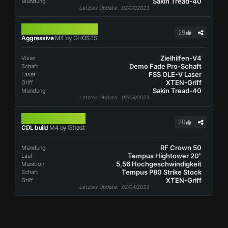
Sakin Tread-40
Mündung
Letztes Update
: 02/09/2023
M4
29
Aggressive
M4 by GHOSTS
Zielhilfen-V4
Visier
Demo Fade Pro-Schaft
Schaft
FSS OLE-V Laser
Laser
XTEN-Griff
Griff
Sakin Tread-40
Mündung
Letztes Update
: 02/09/2023
M4
20
CDL build
M4 by 𝔾𝕙o̷𝕤𝕥
RF Crown 50
Mündung
Tempus Hightower 20"
Lauf
5,56 Hochgeschwindigkeit
Munition
Tempus P80 Strike Stock
Schaft
XTEN-Griff
Griff
Letztes Update
: 02/04/2023