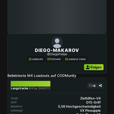
DIEGO-MAKAROV
@DiegoFelipe
2
0
0
Loadouts
Follower
Loadout Likes
Folgen
Beliebteste M4 Loadouts auf CODMunity
M4
63
Langstrecke
M4 by GHOSTS
Zielhilfen-V4
Visier
D15-Griff
Griff
5,56 Hochgeschwindigkeit
Munition
VX Pineapple
Unterlauf