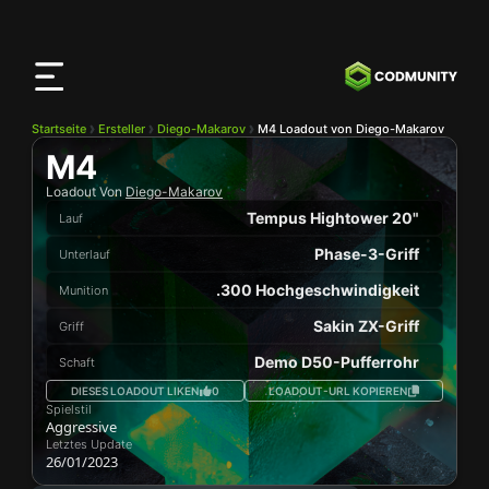
CODMunity
App
Lade unsere App auf
iOS
herunter
Startseite
Ersteller
Diego-Makarov
M4 Loadout von Diego-Makarov
M4
Loadout Von
Diego-Makarov
Tempus Hightower 20"
Lauf
Phase-3-Griff
Unterlauf
.300 Hochgeschwindigkeit
Munition
Sakin ZX-Griff
Griff
Demo D50-Pufferrohr
Schaft
DIESES LOADOUT LIKEN
0
LOADOUT-URL KOPIEREN
Spielstil
Aggressive
Letztes Update
26/01/2023