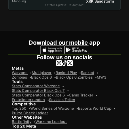
XRK Sandstorm
Mündung
Letztes Update
: 03/02/2023
Download our mobile app
Follow us on socials
Metas
Warzone
Multiplayer
Ranked Play
Ranked
Zombies
Black Ops 6
Black Ops 6 Zombies
MW3
Tools
Stats Comparator Warzone
Stats Comparator Black Ops 7
Stats Comparator Black Ops 6
Camo Tracker
Ersteller erkunden
Soziales Teilen
Competitive
Top 250
World Series of Warzone
Esports World Cup
Pullze Check Ladder
Other Websites
Battlefinity
Warzone Loadout
Top 20 Meta