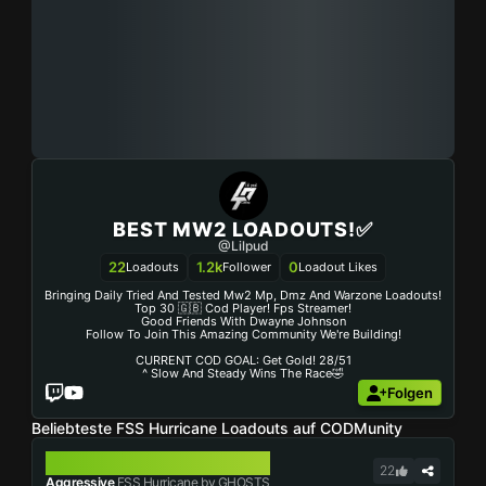
BEST MW2 LOADOUTS!✅
@Lilpud
22
1.2k
0
Loadouts
Follower
Loadout Likes
Bringing Daily Tried And Tested Mw2 Mp, Dmz And Warzone Loadouts!
Top 30 🇬🇧 Cod Player! Fps Streamer!
Good Friends With Dwayne Johnson
Follow To Join This Amazing Community We're Building!
CURRENT COD GOAL: Get Gold! 28/51
^ Slow And Steady Wins The Race🤣
Folgen
Beliebteste FSS Hurricane Loadouts auf CODMunity
FSS HURRICANE
22
Aggressive
FSS Hurricane by GHOSTS