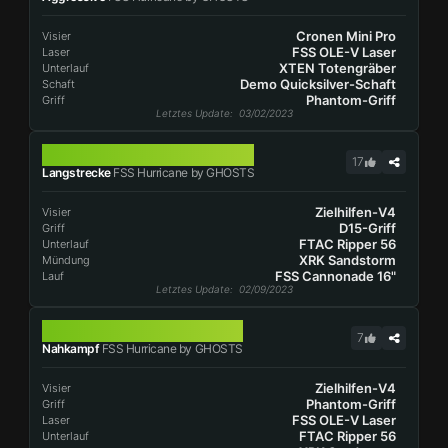
Cronen Mini Pro
Visier
FSS OLE-V Laser
Laser
XTEN Totengräber
Unterlauf
Demo Quicksilver-Schaft
Schaft
Phantom-Griff
Griff
Letztes Update
: 03/02/2023
FSS HURRICANE
17
Langstrecke
FSS Hurricane by GHOSTS
Zielhilfen-V4
Visier
D15-Griff
Griff
FTAC Ripper 56
Unterlauf
XRK Sandstorm
Mündung
FSS Cannonade 16"
Lauf
Letztes Update
: 02/09/2023
FSS HURRICANE
7
Nahkampf
FSS Hurricane by GHOSTS
Zielhilfen-V4
Visier
Phantom-Griff
Griff
FSS OLE-V Laser
Laser
FTAC Ripper 56
Unterlauf