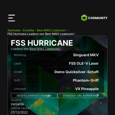
CODMunity
App
Lade unsere App auf
iOS
herunter
Startseite
Ersteller
Best MW2 Loadouts!✅
FSS Hurricane Loadout von Best MW2 Loadouts!✅
FSS HURRICANE
Loadout Von
Best MW2 Loadouts!✅
Singuard MKV
Mündung
FSS OLE-V Laser
Laser
Demo Quicksilver-Schaft
Schaft
Phantom-Griff
Griff
VX Pineapple
Unterlauf
DIESES LOADOUT LIKEN
4
LOADOUT-URL KOPIEREN
Spielstil
Versatile
Letztes Update
27/12/2022