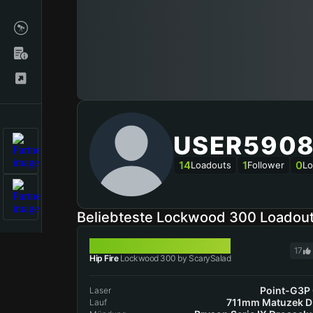
USER5908
14
1
0
Loadouts
Follower
Lo
Beliebteste Lockwood 300 Loadou
LOCKWOOD 300
17
Hip Fire
Lockwood 300 by ScarySalad
Point-G3P
Laser
711mm Matuzek 
Lauf