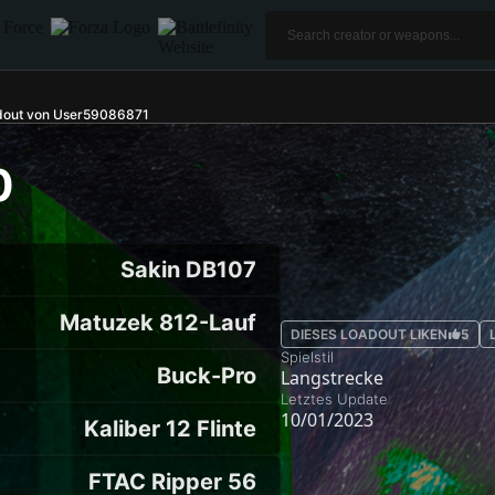
out von User59086871
0
Sakin DB107
Matuzek 812-Lauf
DIESES LOADOUT LIKEN
5
Spielstil
Buck-Pro
Langstrecke
Letztes Update
10/01/2023
Kaliber 12 Flinte
FTAC Ripper 56