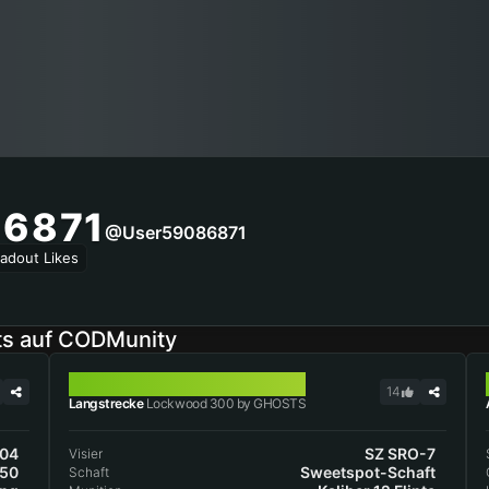
6871
@user59086871
adout Likes
ts auf CODMunity
LOCKWOOD 300
14
Langstrecke
Lockwood 300 by GHOSTS
 04
SZ SRO-7
Visier
D50
Sweetspot-Schaft
Schaft