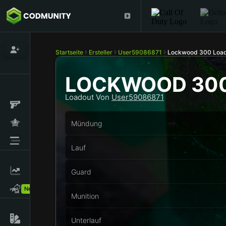
Startseite
Ersteller
User59086871
Lockwood 300 Load
LOCKWOOD 30
Loadout Von
User59086871
Mündung
Lauf
Guard
New!
Munition
Unterlauf