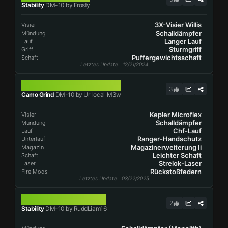
Stability
DM-10 by Frosty
3X-Visier Willis
Visier
Schalldämpfer
Mündung
Langer Lauf
Lauf
Sturmgriff
Griff
Puffergewichtsschaft
Schaft
Letztes Update
: 12/21/2024
DM-10
3
Camo Grind
DM-10 by Ur_local_M3w
Kepler Microflex
Visier
Schalldämpfer
Mündung
Chf-Lauf
Lauf
Ranger-Handschutz
Unterlauf
Magazinerweiterung Ii
Magazin
Leichter Schaft
Schaft
Strelok-Laser
Laser
Rückstoßfedern
Fire Mods
Letztes Update
: 03/22/2025
DM-10
2
Stability
DM-10 by RuddLiam16