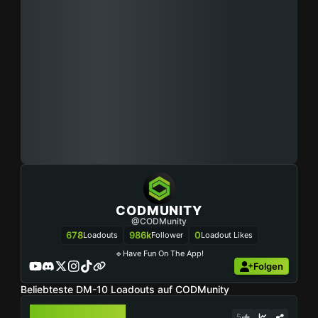
CODMUNITY
@CODMunity
678
986k
0
Loadouts
Follower
Loadout Likes
🔹Have Fun On The App!
Folgen
Beliebteste DM-10 Loadouts auf CODMunity
DM-10
5