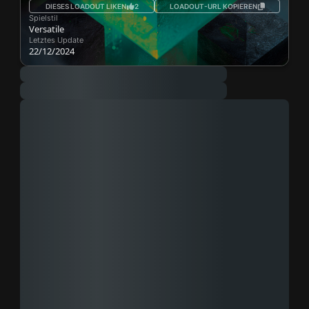
DIESES LOADOUT LIKEN
2
LOADOUT-URL KOPIEREN
Spielstil
Versatile
Letztes Update
22/12/2024