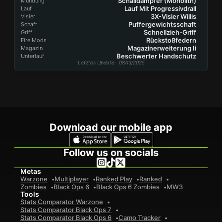
Schalldämpfer (Monolith)
Mündung
Lauf Mit Progressivdrall
Lauf
3X-Visier Willis
Visier
Puffergewichtsschaft
Schaft
Schnellzieh-Griff
Griff
Rückstoßfedern
Fire Mods
Magazinerweiterung Ii
Magazin
Beschwerter Handschutz
Unterlauf
Letztes Update
: 08/13/2025
Download our mobile app
Follow us on socials
Metas
Warzone
Multiplayer
Ranked Play
Ranked
Zombies
Black Ops 6
Black Ops 6 Zombies
MW3
Tools
Stats Comparator Warzone
Stats Comparator Black Ops 7
Stats Comparator Black Ops 6
Camo Tracker