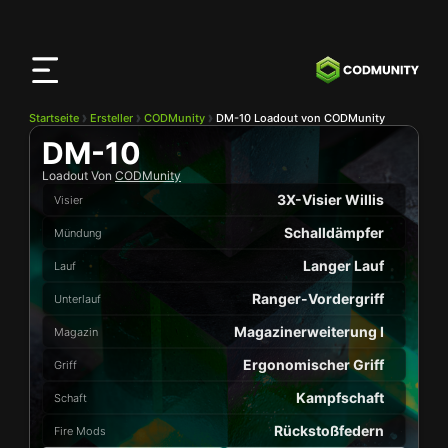
CODMunity
App
Lade unsere App auf
iOS
herunter
Startseite
Ersteller
CODMunity
DM-10 Loadout von CODMunity
DM-10
Loadout Von
CODMunity
3X-Visier Willis
Visier
Schalldämpfer
Mündung
Langer Lauf
Lauf
Ranger-Vordergriff
Unterlauf
Magazinerweiterung I
Magazin
Ergonomischer Griff
Griff
Kampfschaft
Schaft
Rückstoßfedern
Fire Mods