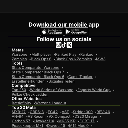
Download our mobile app
Follow us on socials
Metas
Warzone
Multiplayer
Ranked Play
Ranked
Zombies
Black Ops 6
Black Ops 6 Zombies
MW3
Tools
Stats Comparator Warzone
Stats Comparator Black Ops 7
Stats Comparator Black Ops 6
Camo Tracker
Ersteller erkunden
Soziales Teilen
Competitive
Top 250
World Series of Warzone
Esports World Cup
Pullze Check Ladder
Other Websites
Battlefinity
Warzone Loadout
Top 20 Meta
MXR-17
CBRS-3
FG42
VST
Strider 300
REV-46
AN-94
VS Recon
VX Compact
DS20 Mirage
Carbon 57
Hawker HX
MK35 ISR
EGRT-17
Peacekeeper Mk1
Dravec 45
M15 Mod 0