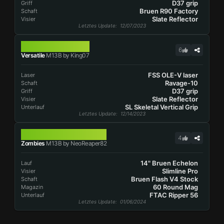
D37 grip
Griff
Bruen R90 Factory
Schaft
Slate Reflector
Visier
Letztes Update
: 12/07/2023
M13B
6
Versatile
M13B by King07
FSS OLE-V laser
Laser
Ravage-10
Schaft
D37 grip
Griff
Slate Reflector
Visier
SL Skeletal Vertical Grip
Unterlauf
Letztes Update
: 12/14/2023
M13B
4
Zombies
M13B by NeoReaper82
14" Bruen Echelon
Lauf
Slimline Pro
Visier
Bruen Flash V4 Stock
Schaft
60 Round Mag
Magazin
FTAC Ripper 56
Unterlauf
Letztes Update
: 01/06/2024