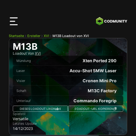
CODMunity
App
Lade unsere App auf
iOS
herunter
Startseite
Ersteller
XVI
M13B Loadout von XVI
M13B
Loadout Von
XVI
Xten Ported 290
Mündung
Accu-Shot 5MW Laser
Laser
Cronen Mini Pro
Visier
M13C Factory
Schaft
Commando Foregrip
Unterlauf
DIESES LOADOUT LIKEN
4
LOADOUT-URL KOPIEREN
Spielstil
Versatile
Letztes Update
14/12/2023