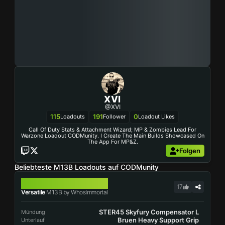
XVI
@XVI
115
191
0
Loadouts
Follower
Loadout Likes
Call Of Duty Stats & Attachment Wizard; MP & Zombies Lead For
Warzone Loadout CODMunity. I Create The Main Builds Showcased On
The App For MP&Z.
Folgen
Beliebteste M13B Loadouts auf CODMunity
M13B
17
Versatile
M13B by WhosImmortal
STER45 Skyfury Compensator L
Mündung
Bruen Heavy Support Grip
Unterlauf