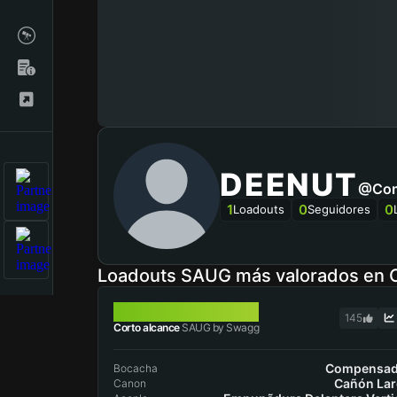
DEENUT
@Com
1
0
0
Loadouts
Seguidores
Loadouts SAUG más valorados en
SAUG
145
Corto alcance
SAUG by Swagg
Compensad
Bocacha
Cañón La
Canon