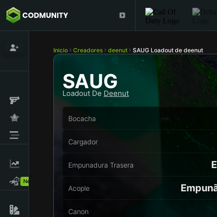
Inicio
Creadores
deenut
SAUG Loadout de deenut
SAUG
Loadout De
Deenut
Bocacha
Cargador
E
Empunadura Trasera
New!
Empunãd
Acople
Canon