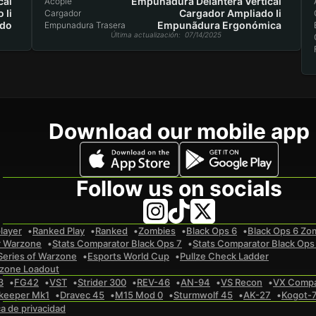
cal
Empunãdura Delantera Vertical
Acople
 Ii
Cargador Ampliado Ii
Cargador
do
Empunãdura Ergonómica
Empunadura Trasera
Última actualización
: 07/14/2025
Download our mobile app
Follow us on socials
layer
Ranked Play
Ranked
Zombies
Black Ops 6
Black Ops 6 Zo
r Warzone
Stats Comparator Black Ops 7
Stats Comparator Black Ops
Series of Warzone
Esports World Cup
Pullze Check Ladder
zone Loadout
3
FG42
VST
Strider 300
REV-46
AN-94
VS Recon
VX Comp
keeper Mk1
Dravec 45
M15 Mod 0
Sturmwolf 45
AK-27
Kogot-
ca de privacidad