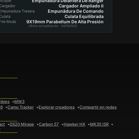
Empunãdura Delantera De Ranger
Acople
Cargador Ampliado Ii
Cargador
Empunãdura De Comando
Empunadura Trasera
Culata Equilibrada
Culata
9X19mm Parabellum De Alta Presión
Fire Mods
Última actualización
: 04/10/2025
mbies
MW3
 6
Camo Tracker
Explorar creadores
Compartir en redes
act
DS20 Mirage
Carbon 57
Hawker HX
MK35 ISR
7