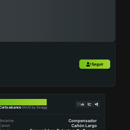
Seguir
SAUG
51
Corto alcance
SAUG by Swagg
Compensador
Bocacha
Cañón Largo
Canon