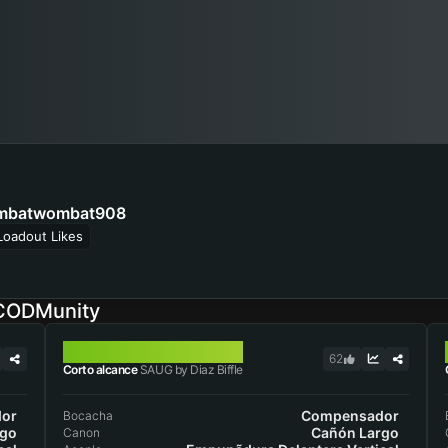
batwombat908
Loadout Likes
 CODMunity
SAUG
62
Corto alcance
SAUG by Diaz Biffle
or
Compensador
Bocacha
rgo
Cañón Largo
Canon