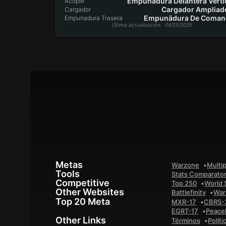
Empunãdura Delantera Verti
Acople
Cargador Ampliado
Cargador
Empunãdura De Coman
Empunadura Trasera
Última actualización
: 04/25/2025
Metas
Warzone
Multip
Tools
Stats Comparato
Competitive
Top 250
World 
Other Websites
Battlefinity
War
Top 20 Meta
MXR-17
CBRS-
EGRT-17
Peace
Other Links
Términos
Políti