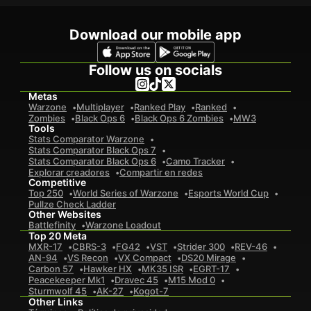
Download our mobile app
Follow us on socials
Metas
Warzone
Multiplayer
Ranked Play
Ranked
Zombies
Black Ops 6
Black Ops 6 Zombies
MW3
Tools
Stats Comparator Warzone
Stats Comparator Black Ops 7
Stats Comparator Black Ops 6
Camo Tracker
Explorar creadores
Compartir en redes
Competitive
Top 250
World Series of Warzone
Esports World Cup
Pullze Check Ladder
Other Websites
Battlefinity
Warzone Loadout
Top 20 Meta
MXR-17
CBRS-3
FG42
VST
Strider 300
REV-46
AN-94
VS Recon
VX Compact
DS20 Mirage
Carbon 57
Hawker HX
MK35 ISR
EGRT-17
Peacekeeper Mk1
Dravec 45
M15 Mod 0
Sturmwolf 45
AK-27
Kogot-7
Other Links