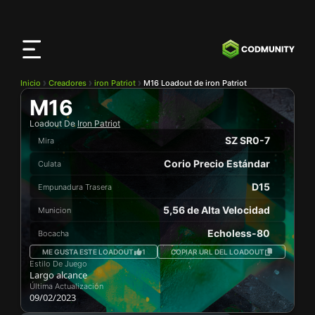
Aplicación
CODMunity
Descarga nuestra app en
iOS
Inicio
Creadores
iron Patriot
M16 Loadout de iron Patriot
M16
Loadout De
Iron Patriot
SZ SR0-7
Mira
Corio Precio Estándar
Culata
D15
Empunadura Trasera
5,56 de Alta Velocidad
Municion
Echoless-80
Bocacha
ME GUSTA ESTE LOADOUT
1
COPIAR URL DEL LOADOUT
Estilo De Juego
Largo alcance
Última Actualización
09/02/2023