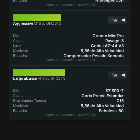
Harbinger D20
Bocacha
Última actualización
: 02/09/2023
M16
20
Aggressive
M16 by GHOSTS
Cronen Mini Pro
Mira
Ravage-8
Culata
Corio LAZ-44 V3
Laser
5,56 de Alta Velocidad
Municion
Compensador Pesado Komodo
Bocacha
Última actualización
: 02/09/2023
M16
15
Largo alcance
M16 by GHOSTS
SZ SR0-7
Mira
Corio Precio Estándar
Culata
D15
Empunadura Trasera
5,56 de Alta Velocidad
Municion
Echoless-80
Bocacha
Última actualización
: 02/09/2023