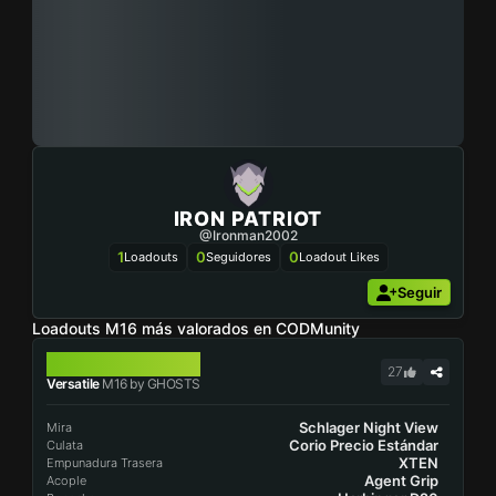
IRON PATRIOT
@ironman2002
1
0
0
Loadouts
Seguidores
Loadout Likes
Seguir
Loadouts M16 más valorados en CODMunity
M16
27
Versatile
M16 by GHOSTS
Schlager Night View
Mira
Corio Precio Estándar
Culata
XTEN
Empunadura Trasera
Agent Grip
Acople