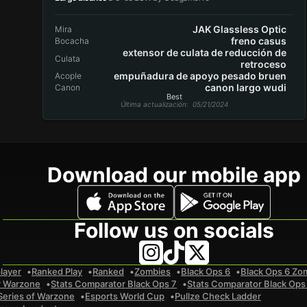
JAK Glassless Optic
Mira
freno casus
Bocacha
extensor de culata de reducción de
Culata
retroceso
empuñadura de apoyo pesado bruen
Acople
canon largo wudi
Canon
Best
Última actualización
: 05/21/2024
Download our mobile app
Follow us on socials
layer
Ranked Play
Ranked
Zombies
Black Ops 6
Black Ops 6 Zo
r Warzone
Stats Comparator Black Ops 7
Stats Comparator Black Ops
Series of Warzone
Esports World Cup
Pullze Check Ladder