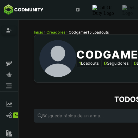
Inicio
Creadores
Codgamer15 Loadouts
CODGAME
1
0
0
Loadouts
Seguidores
TODO
New!