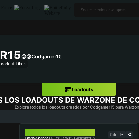
R15
@@codgamer15
Loadout Likes
Loadouts
S LOS LOADOUTS DE WARZONE DE
C
Explora todos los loadouts creados por Codgamer15 para Warzon
DG-58 LSW
0
Largo alcance
DG-58 LSW by Codgamer15