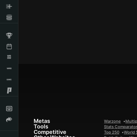
Metas
Warzone
Multip
Tools
Stats Comparato
Competitive
Top 250
World 