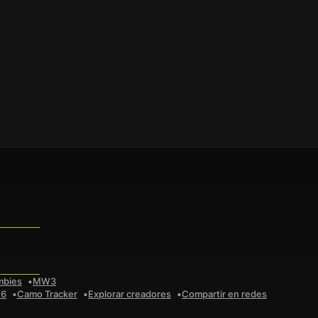
mbies
MW3
 6
Camo Tracker
Explorar creadores
Compartir en redes