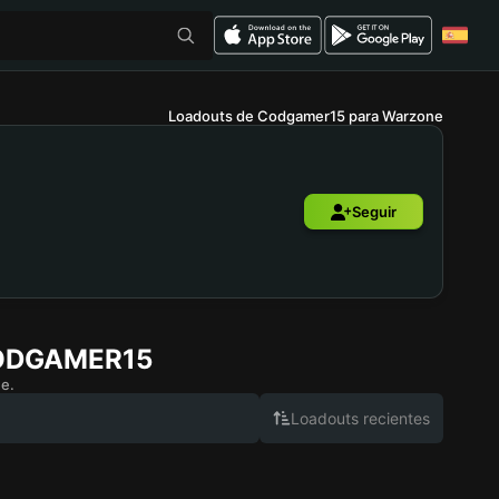
Loadouts de Codgamer15 para Warzone
Seguir
ODGAMER15
e.
Loadouts recientes