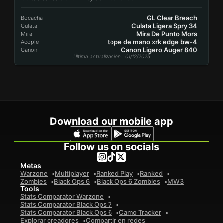
GL Clear Breach
Bocacha
Culata Ligera Spry 34
Culata
Mira De Punto Mors
Mira
tope de mano xrk edge bw-4
Acople
Canon Ligero Auger 840
Canon
Última actualización
: 01/12/2025
Download our mobile app
Follow us on socials
Metas
Warzone
Multiplayer
Ranked Play
Ranked
Zombies
Black Ops 6
Black Ops 6 Zombies
MW3
Tools
Stats Comparator Warzone
Stats Comparator Black Ops 7
Stats Comparator Black Ops 6
Camo Tracker
Explorar creadores
Compartir en redes