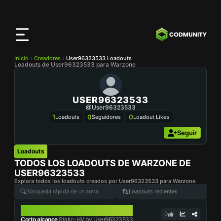
Aplicación
CODMunity
Descarga nuestra app en
iOS
Inicio
Creadores
User96323533 Loadouts
Loadouts de User96323533 para Warzone
USER96323533
@user96323533
1
0
0
Loadouts
Seguidores
Loadout Likes
Seguir
Loadouts
TODOS LOS LOADOUTS DE WARZONE DE
USER96323533
Explora todos los loadouts creados por User96323533 para Warzone.
Loadouts recientes
STATIC-HV
0
Corto alcance
Static-HV by User96323533