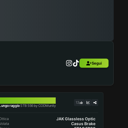
Segui
STB 556
13
Lungo raggio
STB 556 by CODMunity
JAK Glassless Optic
Ottica
Casus Brake
Volata