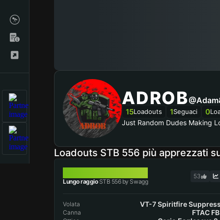
ADROB
@Adam&
15
1
0
Loadouts
Seguaci
Lo
Just Random Dudes Making L
Loadouts STB 556 più apprezzati 
STB 556
53
Lungo raggio
STB 556 by Swagg
VT-7 Spiritfire Suppres
Volata
FTAC F
Canna