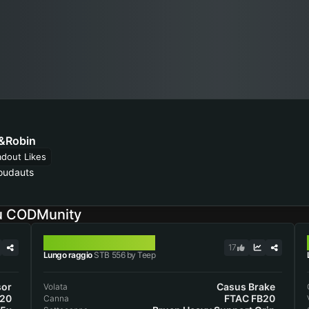
Robin
adout Likes
oudauts
su CODMunity
STB 556
17
Lungo raggio
STB 556 by Teep
sor
Casus Brake
Volata
B20
FTAC FB20
Canna