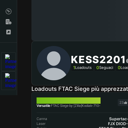
KESS2201
1
0
0
Loadouts
Seguaci
Loa
Loadouts FTAC Siege più apprezza
FTAC SIEGE
23
Versatile
FTAC Siege by [Zilla]Kodiak-710-
Supertac
Canna
FJX DIOD
Laser