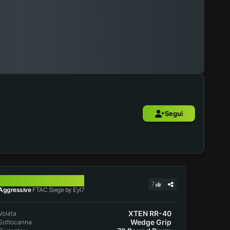
Segui
FTAC SIEGE
7
Aggressive
FTAC Siege by Eyl7
XTEN RR-40
Volata
Wedge Grip
Sottocanna