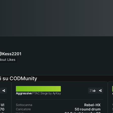
@Kess2201
dout Likes
ti su CODMunity
FTAC SIEGE
21
Aggressive
FTAC Siege by AyKay
-VI
Rebel-HX
Sottocanna
-70
50 round drum
Caricatore