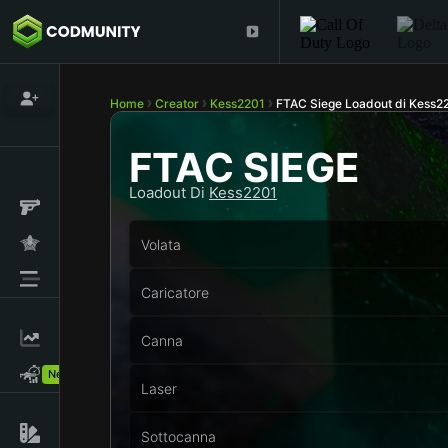
Home
Creator
Kess2201
FTAC Siege Loadout di Kess2
FTAC SIEGE
Loadout Di
Kess2201
Volata
Caricatore
Canna
New!
Laser
Sottocanna