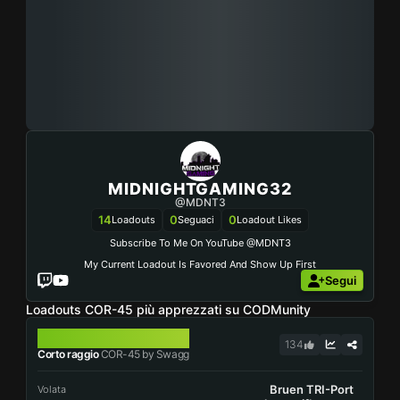
MIDNIGHTGAMING32
@MDNT3
14
0
0
Loadouts
Seguaci
Loadout Likes
Subscribe To Me On YouTube @MDNT3
My Current Loadout Is Favored And Show Up First
Segui
Loadouts COR-45 più apprezzati su CODMunity
COR-45
134
Corto raggio
COR-45 by Swagg
Bruen TRI-Port
Volata