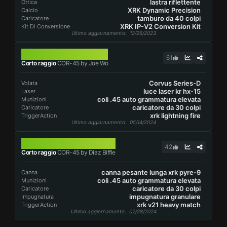
lastra riflettente
Ottica
XRK Dynamic Precision
Calcio
tamburo da 40 colpi
Caricatore
XRK IP-V2 Conversion Kit
Kit Di Conversione
Ultimo aggiornamento
: 12/26/2023
COR-45
61
Corto raggio
COR-45 by Joe Wo
Corvus Series-D
Volata
luce laser kr hx-15
Laser
coli .45 auto grammatura elevata
Munizioni
caricatore da 30 colpi
Caricatore
xrk lightning fire
TriggerAction
Ultimo aggiornamento
: 05/14/2024
COR-45
42
Corto raggio
COR-45 by Diaz Biffle
canna pesante lunga xrk pyre-9
Canna
coli .45 auto grammatura elevata
Munizioni
caricatore da 30 colpi
Caricatore
impugnatura granulare
Impugnatura
xrk v21 heavy match
TriggerAction
Ultimo aggiornamento
: 02/28/2024