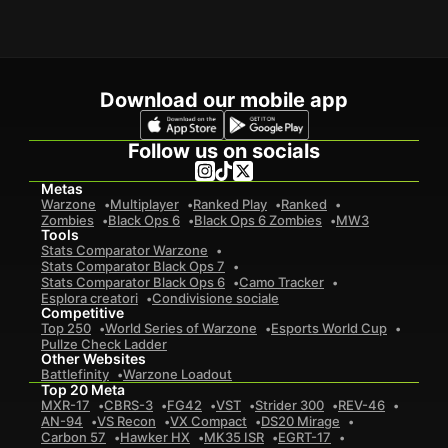
Download our mobile app
Follow us on socials
Metas
Warzone
Multiplayer
Ranked Play
Ranked
Zombies
Black Ops 6
Black Ops 6 Zombies
MW3
Tools
Stats Comparator Warzone
Stats Comparator Black Ops 7
Stats Comparator Black Ops 6
Camo Tracker
Esplora creatori
Condivisione sociale
Competitive
Top 250
World Series of Warzone
Esports World Cup
Pullze Check Ladder
Other Websites
Battlefinity
Warzone Loadout
Top 20 Meta
MXR-17
CBRS-3
FG42
VST
Strider 300
REV-46
AN-94
VS Recon
VX Compact
DS20 Mirage
Carbon 57
Hawker HX
MK35 ISR
EGRT-17