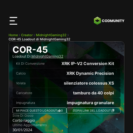
App
CODMunity
Scarica la nostra app su
iOS
Home
Creator
MidnightGaming32
COR-45 Loadout di MidnightGaming32
COR-45
Loadout Di
MidnightGaming32
XRK IP-V2 Conversion Kit
Kit Di Conversione
XRK Dynamic Precision
Calcio
silenziatore colossus XS
Volata
tamburo da 40 colpi
Caricatore
impugnatura granulare
Impugnatura
MI PIACE QUESTO LOADOUT
0
COPIA LINK DEL LOADOUT
Stile Di Gioco
Corto raggio
Ultimo Aggiornamento
30/01/2024