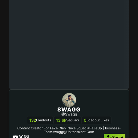
SWAGG
@swagg
132
13.6k
0
Loadouts
Seguaci
Loadout Likes
Content Creator For FaZe Clan, Nuke Squad #FaZeUp | Business-
Teamswagg@unitedtalent.com
Segui