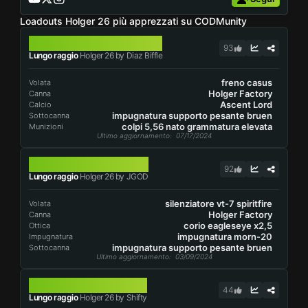
Loadouts Holger 26 più apprezzati su CODMunity
HOLGER 26
93
Lungo raggio
Holger 26 by Diaz Biffle
freno casus
Volata
Holger Factory
Canna
Ascent Lord
Calcio
impugnatura supporto pesante bruen
Sottocanna
colpi 5,56 nato grammatura elevata
Munizioni
Ultimo aggiornamento
: 07/17/2024
HOLGER 26
92
Lungo raggio
Holger 26 by JGOD
silenziatore vt-7 spiritfire
Volata
Holger Factory
Canna
corio eagleseye x2,5
Ottica
impugnatura morn-20
Impugnatura
impugnatura supporto pesante bruen
Sottocanna
Ultimo aggiornamento
: 03/09/2024
HOLGER 26
44
Lungo raggio
Holger 26 by Shifty