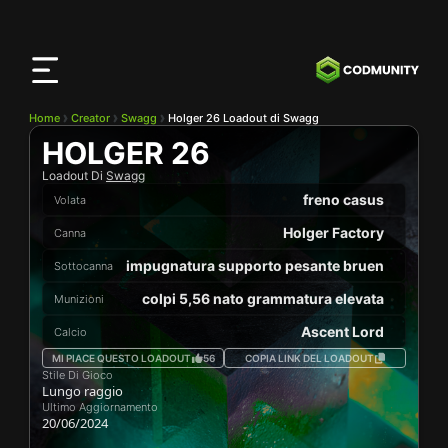
App
CODMunity
Scarica la nostra app su
iOS
Home
Creator
Swagg
Holger 26 Loadout di Swagg
HOLGER 26
Loadout Di
Swagg
freno casus
Volata
Holger Factory
Canna
impugnatura supporto pesante bruen
Sottocanna
colpi 5,56 nato grammatura elevata
Munizioni
Ascent Lord
Calcio
MI PIACE QUESTO LOADOUT
56
COPIA LINK DEL LOADOUT
Stile Di Gioco
Lungo raggio
Ultimo Aggiornamento
20/06/2024