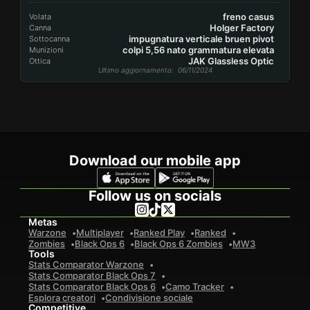
freno casus
Volata
Holger Factory
Canna
impugnatura verticale bruen pivot
Sottocanna
colpi 5,56 nato grammatura elevata
Munizioni
JAK Glassless Optic
Ottica
Ultimo aggiornamento
: 06/11/2024
Download our mobile app
Follow us on socials
Metas
Warzone
Multiplayer
Ranked Play
Ranked
Zombies
Black Ops 6
Black Ops 6 Zombies
MW3
Tools
Stats Comparator Warzone
Stats Comparator Black Ops 7
Stats Comparator Black Ops 6
Camo Tracker
Esplora creatori
Condivisione sociale
Competitive