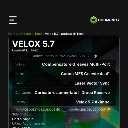
App
CODMunity
Scarica la nostra app su
iOS
Home
Creator
Teep
Velox 5.7 Loadout di Teep
VELOX 5.7
Loadout Di
Teep
Codice Loadout:
P02-AABQ1-8CVF2-11
Compensatore Greaves Multi-Port
Volata
Canna MFS Celeste da 4"
Canna
Laser Vector Sync
Laser
Caricatore aumentato II Draco Reserve
Caricatore
Velox 5.7 Akimbo
Calcio
MI PIACE QUESTO LOADOUT
7
COPIA LINK DEL LOADOUT
Stile Di Gioco
Corto raggio
Ultimo Aggiornamento