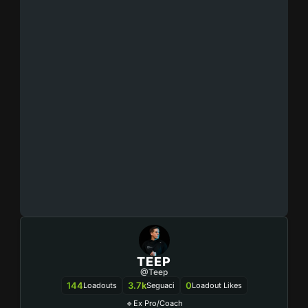
TEEP
@teep
144
3.7k
0
Loadouts
Seguaci
Loadout Likes
🔹Ex Pro/Coach