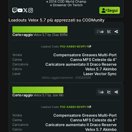
🔹2014 COD World Champ
🔹Streamer On Twitch
Segui
Loadouts Velox 5.7 più apprezzati su CODMunity
VELOX 5.7
31
Corto raggio
Velox 5.7 by Diaz Biffle
Loadout Code
:
P02-AABQ1-8CVF1-11
Compensatore Greaves Multi-Port
Volata
Canna MFS Celeste da 4"
Canna
Caricatore aumentato II Draco Reserve
Caricatore
Velox 5.7 Akimbo
Calcio
Laser Vector Sync
Laser
Ultimo aggiornamento
: 01/03/2026
VELOX 5.7
5
Corto raggio
Velox 5.7 by Joe Wo
Loadout Code
:
P02-AABQ1-8CVF1-11
Compensatore Greaves Multi-Port
Volata
Canna MFS Celeste da 4"
Canna
Caricatore aumentato II Draco Reserve
Caricatore
Velox 5.7 Akimbo
Calcio