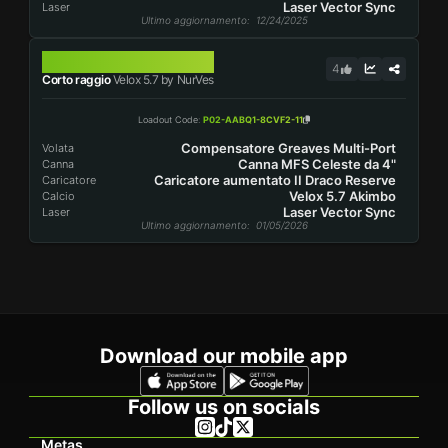
Laser Vector Sync
Laser
Ultimo aggiornamento
: 12/24/2025
VELOX 5.7
4
Corto raggio
Velox 5.7 by NurVes
Loadout Code
:
P02-AABQ1-8CVF2-11
Compensatore Greaves Multi-Port
Volata
Canna MFS Celeste da 4"
Canna
Caricatore aumentato II Draco Reserve
Caricatore
Velox 5.7 Akimbo
Calcio
Laser Vector Sync
Laser
Ultimo aggiornamento
: 01/05/2026
Download our mobile app
Follow us on socials
Metas