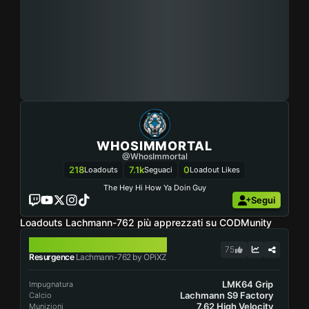
WHOSIMMORTAL
@WhosImmortal
218
7.1k
0
Loadouts
Seguaci
Loadout Likes
The Hey Hi How Ya Doin Guy
Segui
Loadouts Lachmann-762 più apprezzati su CODMunity
LACHMANN-762
75
Resurgence
Lachmann-762 by OPiXZ
LMK64 Grip
Impugnatura
Lachmann S9 Factory
Calcio
7.62 High Velocity
Munizioni