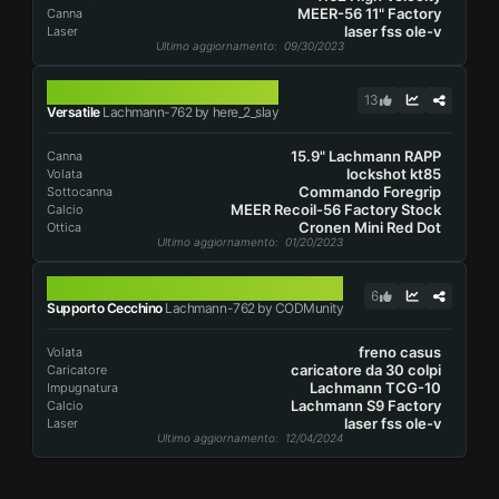
MEER-56 11" Factory
Canna
laser fss ole-v
Laser
Ultimo aggiornamento
: 09/30/2023
LACHMANN-762
13
Versatile
Lachmann-762 by here_2_slay
15.9" Lachmann RAPP
Canna
lockshot kt85
Volata
Commando Foregrip
Sottocanna
MEER Recoil-56 Factory Stock
Calcio
Cronen Mini Red Dot
Ottica
Ultimo aggiornamento
: 01/20/2023
LACHMANN-762
6
Supporto Cecchino
Lachmann-762 by CODMunity
freno casus
Volata
caricatore da 30 colpi
Caricatore
Lachmann TCG-10
Impugnatura
Lachmann S9 Factory
Calcio
laser fss ole-v
Laser
Ultimo aggiornamento
: 12/04/2024