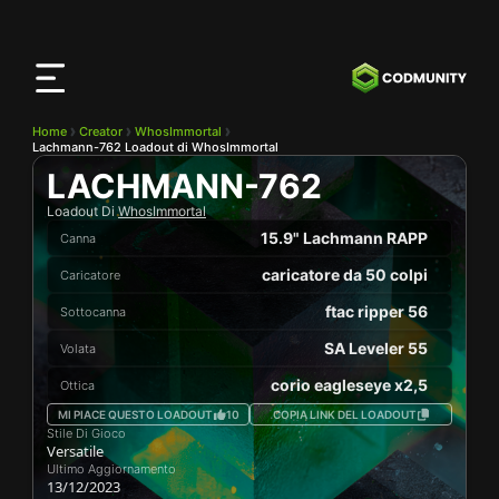
App
CODMunity
Scarica la nostra app su
iOS
Home
Creator
WhosImmortal
Lachmann-762 Loadout di WhosImmortal
LACHMANN-762
Loadout Di
WhosImmortal
15.9" Lachmann RAPP
Canna
caricatore da 50 colpi
Caricatore
ftac ripper 56
Sottocanna
SA Leveler 55
Volata
corio eagleseye x2,5
Ottica
MI PIACE QUESTO LOADOUT
10
COPIA LINK DEL LOADOUT
Stile Di Gioco
Versatile
Ultimo Aggiornamento
13/12/2023