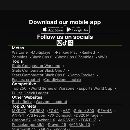
Download our mobile app
Follow us on socials
Metas
Warzone
Multiplayer
Ranked Play
Ranked
Zombies
Black Ops 6
Black Ops 6 Zombies
MW3
Tools
Stats Comparator Warzone
Stats Comparator Black Ops 7
Stats Comparator Black Ops 6
Camo Tracker
Esplora creatori
Condivisione sociale
Competitive
Top 250
World Series of Warzone
Esports World Cup
Pullze Check Ladder
Other Websites
Battlefinity
Warzone Loadout
Top 20 Meta
MXR-17
CBRS-3
FG42
VST
Strider 300
REV-46
AN-94
VS Recon
VX Compact
DS20 Mirage
Carbon 57
Hawker HX
MK35 ISR
EGRT-17
Peacekeeper Mk1
Dravec 45
M15 Mod 0
Sturmwolf 45
AK-27
Kogot-7