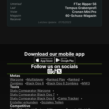
FTac Ripper 56
Unterlauf
Tempus Grabenprofi
Lauf
Cronen Mini Pro
Visier
60-Schuss-Magazin
Magazin
Receiver
Letztes Update
: 07/15/2023
Download our mobile app
Follow us on socials
Metas
Warzone
Multiplayer
Ranked Play
Ranked
Zombies
Black Ops 6
Black Ops 6 Zombies
MW3
Tools
Stats Comparator Warzone
Stats Comparator Black Ops 7
Stats Comparator Black Ops 6
Camo Tracker
Ersteller erkunden
Soziales Teilen
Competitive