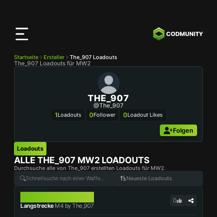
CODMunity
App
Lade unsere App auf
iOS
herunter
Startseite
Ersteller
The_907 Loadouts
The_907 Loadouts für MW2
THE_907
@The_907
1
0
0
Loadouts
Follower
Loadout Likes
Folgen
Loadouts
ALLE
THE_907
MW2 LOADOUTS
Durchsuche alle von The_907 erstellten Loadouts für MW2.
Neueste Loadouts
M4
0
Langstrecke
M4 by The_907