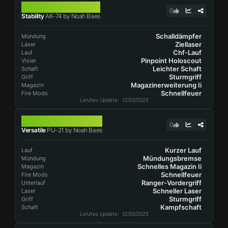
AK-74
0
Stability
AK-74 by Noah Baes
Schalldämpfer
Mündung
Ziellaser
Laser
Chf-Lauf
Lauf
Pinpoint Holoscout
Visier
Leichter Schaft
Schaft
Sturmgriff
Griff
Magazinerweiterung Ii
Magazin
Schnellfeuer
Fire Mods
Letztes Update
: 12/20/2025
PU-21
0
Versatile
PU-21 by Noah Baes
Kurzer Lauf
Lauf
Mündungsbremse
Mündung
Schnelles Magazin Ii
Magazin
Schnellfeuer
Fire Mods
Ranger-Vordergriff
Unterlauf
Schneller Laser
Laser
Sturmgriff
Griff
Kampfschaft
Schaft
Letztes Update
: 12/20/2025