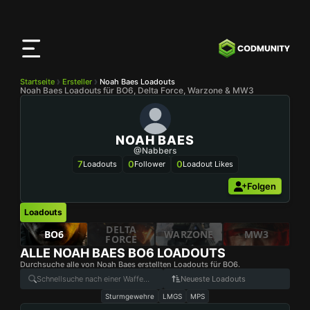
CODMunity
App
Lade unsere App auf
iOS
herunter
Startseite
Ersteller
Noah Baes Loadouts
Noah Baes Loadouts für BO6, Delta Force, Warzone & MW3
NOAH BAES
@nabbers
7
0
0
Loadouts
Follower
Loadout Likes
Folgen
Loadouts
DELTA
BO6
WARZONE
MW3
FORCE
ALLE
NOAH BAES
BO6 LOADOUTS
Durchsuche alle von Noah Baes erstellten Loadouts für BO6.
Neueste Loadouts
Sturmgewehre
LMGS
MPS