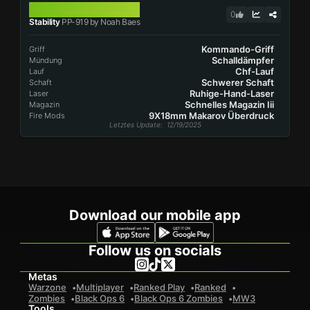
PP-919
0
Stability
PP-919 by Noah Baes
Kommando-Griff
Griff
Schalldämpfer
Mündung
Chf-Lauf
Lauf
Schwerer Schaft
Schaft
Ruhige-Hand-Laser
Laser
Schnelles Magazin Iii
Magazin
9X18mm Makarov Überdruck
Fire Mods
Letztes Update
: 12/19/2025
Download our mobile app
Follow us on socials
Metas
Warzone
Multiplayer
Ranked Play
Ranked
Zombies
Black Ops 6
Black Ops 6 Zombies
MW3
Tools