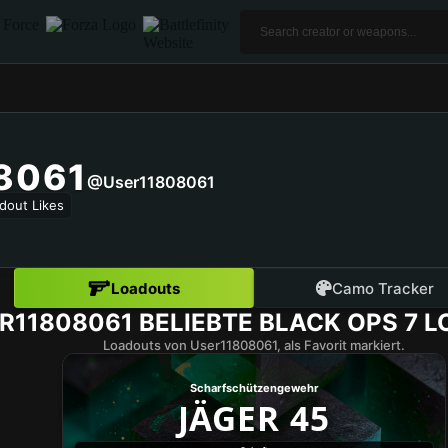
8061
@user11808061
dout Likes
Loadouts
Camo Tracker
R11808061
BELIEBTE BLACK OPS 7 
Loadouts von User11808061, als Favorit markiert.
Scharfschützengewehr
JÄGER 45