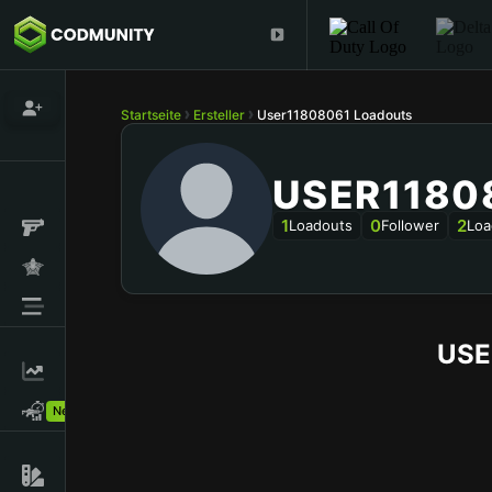
Startseite
Ersteller
User11808061 Loadouts
USER1180
1
0
2
Loadouts
Follower
Loa
USE
New!