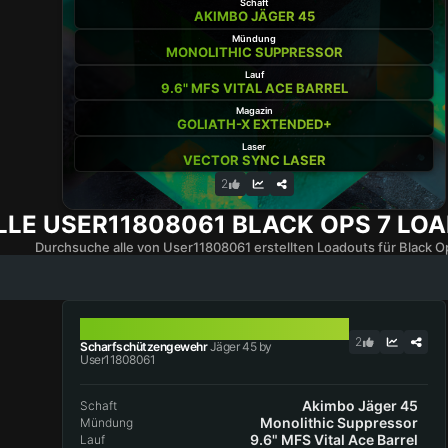
Schaft
AKIMBO JÄGER 45
Mündung
MONOLITHIC SUPPRESSOR
Lauf
9.6" MFS VITAL ACE BARREL
Magazin
GOLIATH-X EXTENDED+
Laser
VECTOR SYNC LASER
2
LLE
USER11808061
BLACK OPS 7 LO
Durchsuche alle von User11808061 erstellten Loadouts für Black Op
JÄGER 45
2
Scharfschützengewehr
Jäger 45 by
User11808061
Akimbo Jäger 45
Schaft
Monolithic Suppressor
Mündung
9.6" MFS Vital Ace Barrel
Lauf