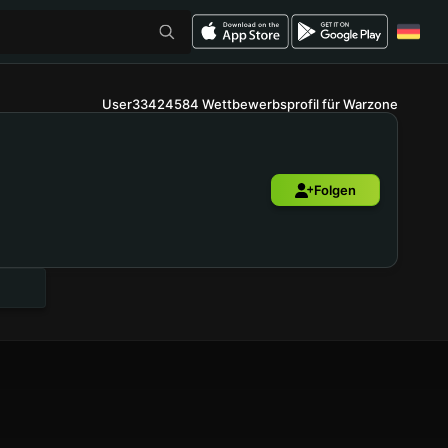
User33424584 Wettbewerbsprofil für Warzone
Folgen