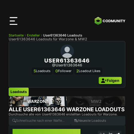
CODMunity
App
Lade unsere App auf
iOS
herunter
Startseite
Ersteller
User61363646 Loadouts
User61363646 Loadouts für Warzone & MW2
USER61363646
@user61363646
5
0
2
Loadouts
Follower
Loadout Likes
Folgen
Loadouts
WARZONE
MW2
ALLE
USER61363646
WARZONE LOADOUTS
Durchsuche alle von User61363646 erstellten Loadouts für Warzone.
Neueste Loadouts
FR AVANCER