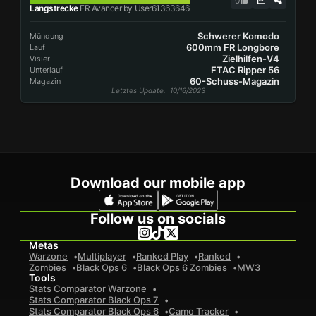
0
Langstrecke
FR Avancer by User61363646
Schwerer Komodo
Mündung
600mm FR Longbore
Lauf
Zielhilfen-V4
Visier
FTAC Ripper 56
Unterlauf
60-Schuss-Magazin
Magazin
Letztes Update
: 10/16/2023
Download our mobile app
Follow us on socials
Metas
Warzone
Multiplayer
Ranked Play
Ranked
Zombies
Black Ops 6
Black Ops 6 Zombies
MW3
Tools
Stats Comparator Warzone
Stats Comparator Black Ops 7
Stats Comparator Black Ops 6
Camo Tracker