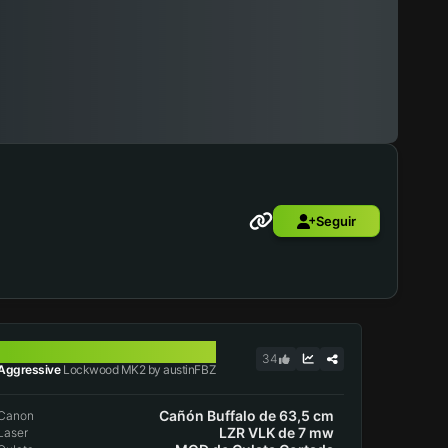
Seguir
LOCKWOOD MK2
34
Aggressive
Lockwood MK2 by austinFBZ
Cañón Buffalo de 63,5 cm
Canon
LZR VLK de 7 mw
Laser