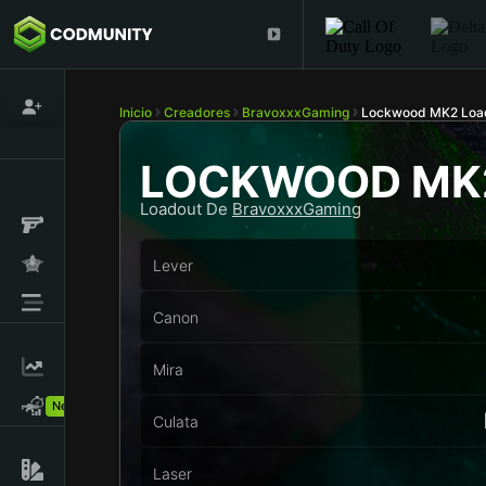
Inicio
Creadores
BravoxxxGaming
Lockwood MK2 Loa
LOCKWOOD MK
Loadout De
BravoxxxGaming
Lever
Canon
Mira
New!
Culata
Laser