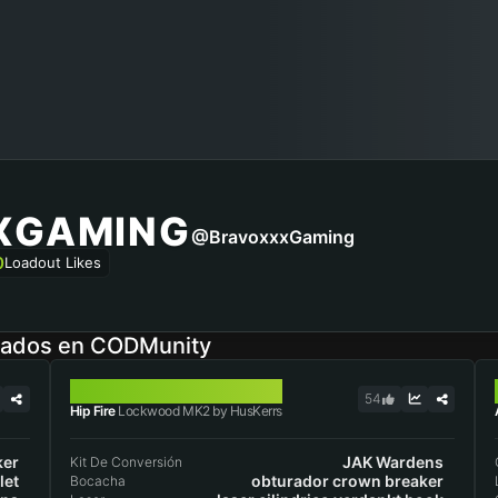
XGAMING
@BravoxxxGaming
0
Loadout Likes
rados en CODMunity
LOCKWOOD MK2
54
Hip Fire
Lockwood MK2 by HusKerrs
ker
JAK Wardens
Kit De Conversión
let
obturador crown breaker
Bocacha