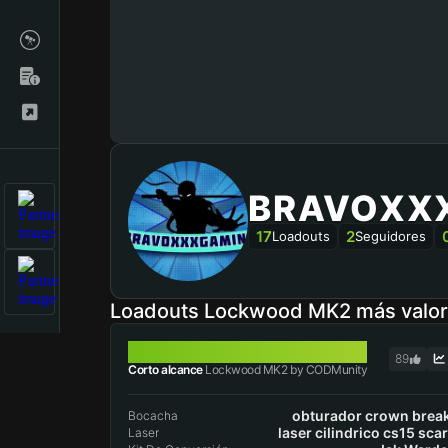
BRAVOXX
17
2
Loadouts
Seguidores
Loadouts Lockwood MK2 más valo
LOCKWOOD MK2
89
Corto alcance
Lockwood MK2 by CODMunity
obturador crown brea
Bocacha
laser cilindrico cs15 scar
Laser