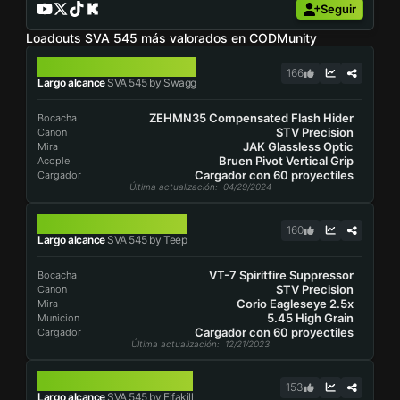
Seguir
Loadouts SVA 545 más valorados en CODMunity
SVA 545
166
Largo alcance
SVA 545 by Swagg
ZEHMN35 Compensated Flash Hider
Bocacha
STV Precision
Canon
JAK Glassless Optic
Mira
Bruen Pivot Vertical Grip
Acople
Cargador con 60 proyectiles
Cargador
Última actualización
: 04/29/2024
SVA 545
160
Largo alcance
SVA 545 by Teep
VT-7 Spiritfire Suppressor
Bocacha
STV Precision
Canon
Corio Eagleseye 2.5x
Mira
5.45 High Grain
Municion
Cargador con 60 proyectiles
Cargador
Última actualización
: 12/21/2023
SVA 545
153
Largo alcance
SVA 545 by Fifakill