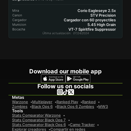
Corio Eagleseye 2.5x
Mira
STV Precision
Canon
Cargador con 60 proyectiles
Cargador
5.45 High Grain
Municion
VT-7 Spiritfire Suppressor
Bocacha
Última actualización
: 07/24/2024
Download our mobile app
Follow us on socials
Metas
Warzone
Multiplayer
Ranked Play
Ranked
Zombies
Black Ops 6
Black Ops 6 Zombies
MW3
Tools
Stats Comparator Warzone
Stats Comparator Black Ops 7
Stats Comparator Black Ops 6
Camo Tracker
Explorar creadores
Compartir en redes