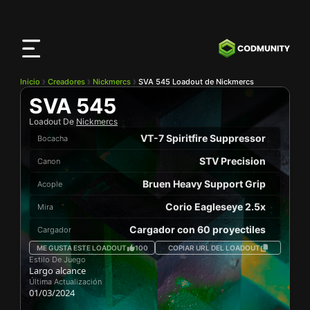
Aplicación
CODMunity
Descarga nuestra app en
iOS
Inicio
Creadores
Nickmercs
SVA 545 Loadout de Nickmercs
SVA 545
Loadout De
Nickmercs
VT-7 Spiritfire Suppressor
Bocacha
STV Precision
Canon
Bruen Heavy Support Grip
Acople
Corio Eagleseye 2.5x
Mira
Cargador con 60 proyectiles
Cargador
ME GUSTA ESTE LOADOUT
100
COPIAR URL DEL LOADOUT
Estilo De Juego
Largo alcance
Última Actualización
01/03/2024