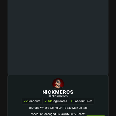
NICKMERCS
@Nickmercs
22
2.4k
0
Loadouts
Seguidores
Loadout Likes
Youtube What's Going On Today Man Listen!
*Account Managed By CODMunity Team*