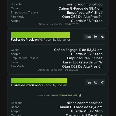
silenciador monolítico
Bocacha
Cañón G-Force de 58,4 cm
Canon
Empuñadura R-1 Shelf
Empunadura Trasera
Otan 7.62 De Alta Presión
Fire Mods
Guarda MFS R-Stop
Acople
Última actualización
: 06/17/2026
VS RECON
10
Fusiles de Precision
VS Recon by Metaphor
Cañón Engage-R de 53,34 cm
Canon
Guarda MFS R-Stop
Acople
Empuñadura R-1 Shelf
Empunadura Trasera
Láser Lockstep de 5 mW
Laser
Otan 7.62 De Alta Presión
Fire Mods
Última actualización
: 06/15/2026
VS RECON
7
Fusiles de Precision
VS Recon by Joe Wo
Loadout Code
:
R01-21WSG-K29E1-EF11
silenciador monolítico
Bocacha
Cañón G-Force de 58,4 cm
Canon
Guarda MFS R-Stop
Acople
Cargador ágil DashLine
Cargador