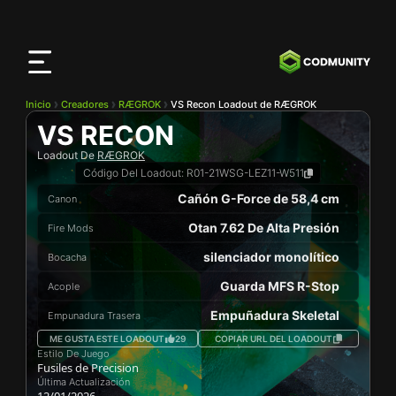
Aplicación
CODMunity
Descarga nuestra app en
iOS
Inicio
Creadores
RÆGROK
VS Recon Loadout de RÆGROK
VS RECON
Loadout De
RÆGROK
Código Del Loadout:
R01-21WSG-LEZ11-W511
Cañón G-Force de 58,4 cm
Canon
Otan 7.62 De Alta Presión
Fire Mods
silenciador monolítico
Bocacha
Guarda MFS R-Stop
Acople
Empuñadura Skeletal
Empunadura Trasera
ME GUSTA ESTE LOADOUT
29
COPIAR URL DEL LOADOUT
Estilo De Juego
Fusiles de Precision
Última Actualización