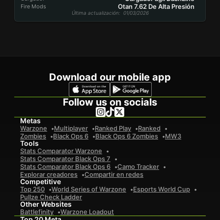
Otan 7.62 De Alta Presión
Fire Mods
Última actualización
: 01/03/2026
Download our mobile app
Follow us on socials
Metas
Warzone
Multiplayer
Ranked Play
Ranked
Zombies
Black Ops 6
Black Ops 6 Zombies
MW3
Tools
Stats Comparator Warzone
Stats Comparator Black Ops 7
Stats Comparator Black Ops 6
Camo Tracker
Explorar creadores
Compartir en redes
Competitive
Top 250
World Series of Warzone
Esports World Cup
Pullze Check Ladder
Other Websites
Battlefinity
Warzone Loadout
Top 20 Meta