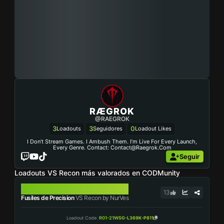
RÆGROK
@RAEGROK
3
3
0
Loadouts
Seguidores
Loadout Likes
I Don’t Stream Games. I Ambush Them. I’m Live For Every Launch,
Every Genre. Contact:
Contact@raegrok.com
Seguir
Loadouts VS Recon más valorados en CODMunity
VS RECON
13
Fusiles de Precision
VS Recon by NurVes
Loadout Code
:
R01-21WSG-L369K-P811