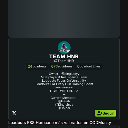
TEAM HNR
@TeamHNR
24
67
0
Loadouts
Seguidores
Loadout Likes
Owner - @kingjuicyy
Multiplayer & Resurgence Team
Loadouts Focus On Versatility
Loadouts For Every Gun Coming Soon!
-~-~-~-~-~
FIGHT WITH HNR ✊
--
Current Members-
@isaiah
@kingjuicyy
@cniper
Seguir
Loadouts FSS Hurricane más valorados en CODMunity