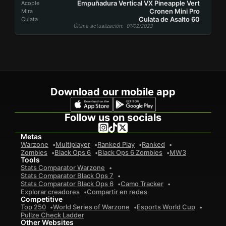
Empuñadura Vertical VX Pineapple Vert
Acople
Cronen Mini Pro
Mira
Culata de Asalto 60
Culata
Última actualización
: 01/02/2023
Download our mobile app
Follow us on socials
Metas
Warzone
Multiplayer
Ranked Play
Ranked
Zombies
Black Ops 6
Black Ops 6 Zombies
MW3
Tools
Stats Comparator Warzone
Stats Comparator Black Ops 7
Stats Comparator Black Ops 6
Camo Tracker
Explorar creadores
Compartir en redes
Competitive
Top 250
World Series of Warzone
Esports World Cup
Pullze Check Ladder
Other Websites