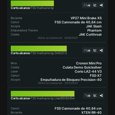
FSS HURRICANE
33
Corto alcance
FSS Hurricane by
VP27 Mini Brake XS
Bocacha
FSS Cannonade de 40,64 cm
Canon
JAK Slash
Acople
Phantom
Empunadura Trasera
JAK Cutthroat
Culata
Última actualización
: 03/16/2025
FSS HURRICANE
26
Corto alcance
FSS Hurricane by GHOSTS
Cronen Mini Pro
Mira
Culata Demo Quicksilver
Culata
Corio LAZ-44 V3
Laser
FSS-X7
Canon
Empuñadura de Bloqueo Precision-40
Acople
Última actualización
: 02/11/2023
FSS HURRICANE
11
Corto alcance
FSS Hurricane by User95163454
FSS Cannonade de 40,64 cm
Canon
XTEN RR-40
Bocacha