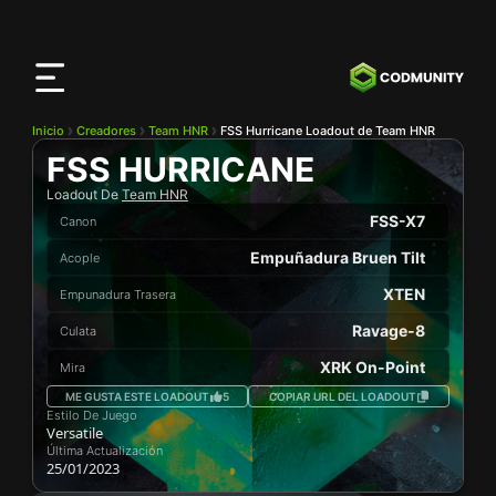
Aplicación
CODMunity
Descarga nuestra app en
iOS
Inicio
Creadores
Team HNR
FSS Hurricane Loadout de Team HNR
FSS HURRICANE
Loadout De
Team HNR
FSS-X7
Canon
Empuñadura Bruen Tilt
Acople
XTEN
Empunadura Trasera
Ravage-8
Culata
XRK On-Point
Mira
ME GUSTA ESTE LOADOUT
5
COPIAR URL DEL LOADOUT
Estilo De Juego
Versatile
Última Actualización
25/01/2023