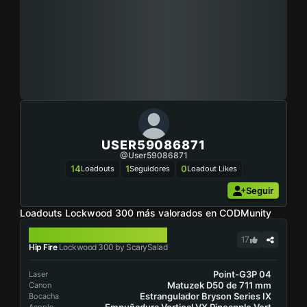
USER59086871
@user59086871
14
1
0
Loadouts
Seguidores
Loadout Likes
Seguir
Loadouts Lockwood 300 más valorados en CODMunity
LOCKWOOD 300
17
Hip Fire
Lockwood 300 by ScarySalad
Point-G3P 04
Laser
Matuzek D50 de 711 mm
Canon
Estrangulador Bryson Series IX
Bocacha