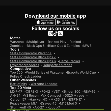
Download our mobile app
Follow us on socials
Metas
Warzone
Multiplayer
Ranked Play
Ranked
Zombies
Black Ops 6
Black Ops 6 Zombies
MW3
Tools
Stats Comparator Warzone
Stats Comparator Black Ops 7
Stats Comparator Black Ops 6
Camo Tracker
Explorar creadores
Compartir en redes
Competitive
Top 250
World Series of Warzone
Esports World Cup
Pullze Check Ladder
Other Websites
Battlefinity
Warzone Loadout
Top 20 Meta
MXR-17
CBRS-3
FG42
VST
Strider 300
REV-46
AN-94
VS Recon
VX Compact
DS20 Mirage
Carbon 57
Hawker HX
MK35 ISR
EGRT-17
Peacekeeper Mk1
Dravec 45
M15 Mod 0
Sturmwolf 45
AK-27
Kogot-7