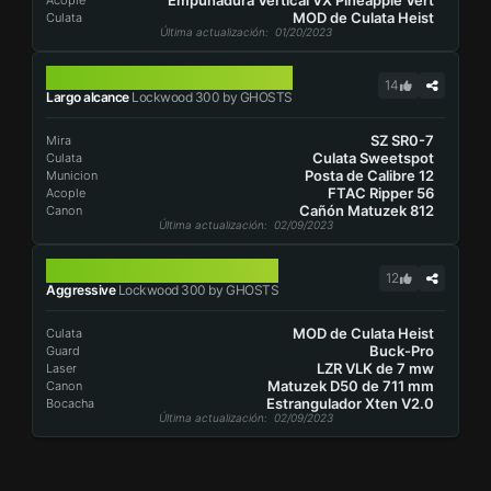
Empuñadura Vertical VX Pineapple Vert
Acople
MOD de Culata Heist
Culata
Última actualización
: 01/20/2023
LOCKWOOD 300
14
Largo alcance
Lockwood 300 by GHOSTS
SZ SR0-7
Mira
Culata Sweetspot
Culata
Posta de Calibre 12
Municion
FTAC Ripper 56
Acople
Cañón Matuzek 812
Canon
Última actualización
: 02/09/2023
LOCKWOOD 300
12
Aggressive
Lockwood 300 by GHOSTS
MOD de Culata Heist
Culata
Buck-Pro
Guard
LZR VLK de 7 mw
Laser
Matuzek D50 de 711 mm
Canon
Estrangulador Xten V2.0
Bocacha
Última actualización
: 02/09/2023