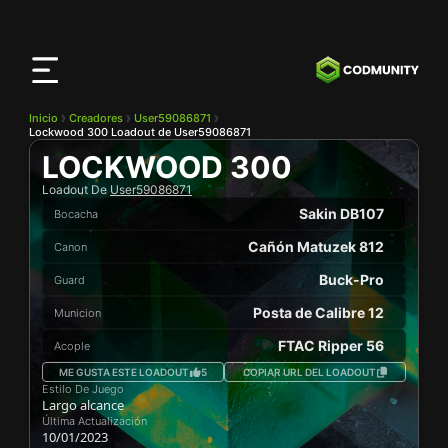
Aplicación
CODMunity
Descarga nuestra app en
iOS
Inicio
Creadores
User59086871
Lockwood 300 Loadout de User59086871
LOCKWOOD 300
Loadout De
User59086871
Sakin DB107
Bocacha
Cañón Matuzek 812
Canon
Buck-Pro
Guard
Posta de Calibre 12
Municion
FTAC Ripper 56
Acople
ME GUSTA ESTE LOADOUT
5
COPIAR URL DEL LOADOUT
Estilo De Juego
Largo alcance
Última Actualización
10/01/2023