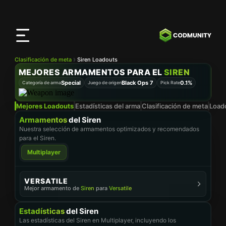
Aplicación
CODMunity
Descarga nuestra app en
iOS
Clasificación de meta
Siren Loadouts
MEJORES ARMAMENTOS PARA EL
SIREN
Special
Black Ops 7
0.1%
Categoría de arma
Juego de origen
Pick Rate
Mejores Loadouts
Estadísticas del arma
Clasificación de meta
Load
Armamentos
del Siren
Nuestra selección de armamentos optimizados y recomendados
para el Siren.
Multiplayer
VERSATILE
Mejor armamento de
Siren
para
Versatile
ACCESORIOS
Estadísticas
del Siren
MFS CON NÚCLEO DE DESVIACIÓN
Cargador
Las estadísticas del Siren en Multiplayer, incluyendo los