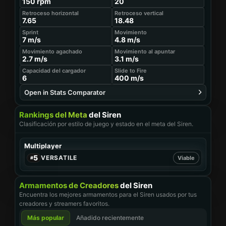
150
rpm
20
Sprint
Movimiento
Retroceso horizontal
7.14 m/s
5.09 m/s
Retroceso vertical
+2%
+6%
7.65
18.48
Movimiento agachado
Movimiento al apuntar
Sprint
2.84 m/s
3.41 m/s
Movimiento
+5%
+10%
7
m/s
4.8
m/s
Capacidad del cargador
Jump ADS
Movimiento agachado
9
347 m/s
Movimiento al apuntar
+50%
2.7
m/s
3.1
m/s
Slide to Fire
Dive to Fire Speed
Capacidad del cargador
400 m/s
400 m/s
Slide to Fire
6
400
m/s
Jump Sprint To Fire Speed
334 m/s
Open in Stats Comparator
Open in Stats Comparator
Rankings del Meta
del Siren
Clasificación por estilo de juego y estado en el meta del Siren.
Multiplayer
5
VERSATILE
Viable
#
Armamentos de Creadores
del Siren
Encuentra los mejores armamentos para el Siren usados por tus
creadores y streamers favoritos.
Más popular
Añadido recientemente