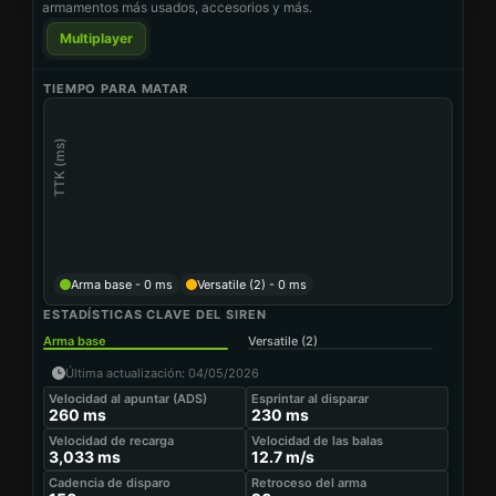
armamentos más usados, accesorios y más.
EMPUÑADURA SOMA-81
Empunadura trasera
Multiplayer
LOADOUT DESCRIPTION
Off the rock, through the bush, nothing but one-shots.
TIEMPO PARA MATAR
Última actualización
:
05/01/2026
TIEMPO PARA MATAR
TTK (ms)
Arma base
- 0 ms
Versatile (2) - 0 ms
ESTADÍSTICAS CLAVE DEL SIREN
KEY STATS
Arma base
Versatile (2)
Velocidad al apuntar (ADS)
Esprintar al disparar
260 ms
230 ms
Última actualización
:
04/05/2026
Velocidad de recarga
Velocidad de las balas
Velocidad al apuntar (ADS)
3,033 ms
19.05 m/s
Esprintar al disparar
+50%
260
ms
230
ms
Cadencia de disparo
Retroceso del arma
Velocidad de recarga
100.5 rpm
20
Velocidad de las balas
-33%
3,033
ms
12.7
m/s
Retroceso horizontal
Retroceso vertical
Cadencia de disparo
7.65
18.48
Retroceso del arma