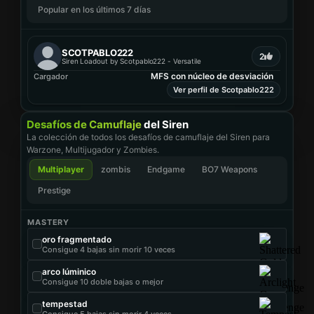
Popular en los últimos 7 días
SCOTPABLO222
2
Siren Loadout by Scotpablo222 - Versatile
MFS con núcleo de desviación
Cargador
Ver perfil de Scotpablo222
Desafíos de Camuflaje
del Siren
La colección de todos los desafíos de camuflaje del Siren para
Warzone, Multijugador y Zombies.
Multiplayer
zombis
Endgame
BO7 Weapons
Prestige
MASTERY
oro fragmentado
Consigue 4 bajas sin morir 10 veces
arco lúminico
Consigue 10 doble bajas o mejor
tempestad
Consigue 5 bajas sin morir 4 veces