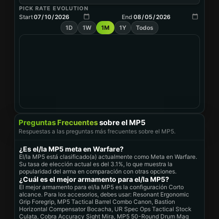
PICK RATE EVOLUTION
Start
End
1D
1W
1M
1Y
Todos
Preguntas Frecuentes
sobre el MP5
Respuestas a las preguntas más frecuentes sobre el MP5.
¿Es el/la MP5 meta en Warfare?
El/la MP5 está clasificado(a) actualmente como Meta en Warfare.
Su tasa de elección actual es del 3.1%, lo que muestra la
popularidad del arma en comparación con otras opciones.
¿Cuál es el mejor armamento para el/la MP5?
El mejor armamento para el/la MP5 es la configuración Corto
alcance. Para los accesorios, debes usar: Resonant Ergonomic
Grip Foregrip, MP5 Tactical Barrel Combo Canon, Bastion
Horizontal Compensator Bocacha, UR Spec Ops Tactical Stock
Culata, Cobra Accuracy Sight Mira, MP5 50-Round Drum Mag