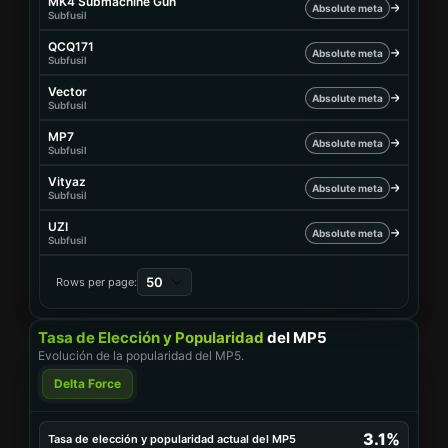
MK4 Submachine Gun
Absolute meta
Subfusil
QCQ171
Absolute meta
Subfusil
Vector
Absolute meta
Subfusil
MP7
Absolute meta
Subfusil
Vityaz
Absolute meta
Subfusil
UZI
Absolute meta
Subfusil
50
Rows per page:
Tasa de Elección y Popularidad
del MP5
Evolución de la popularidad del MP5.
Delta Force
3.1%
Tasa de elección y popularidad actual del MP5