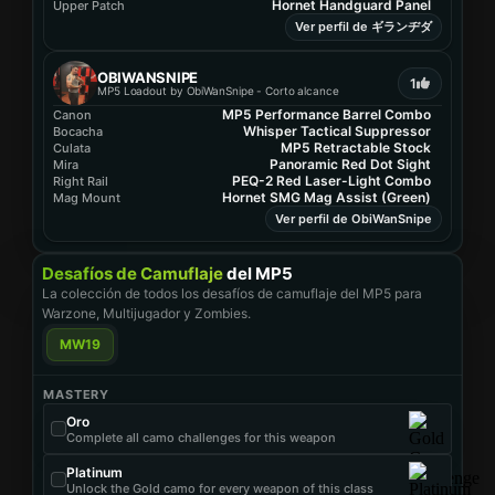
Hornet Handguard Panel
Upper Patch
Ver perfil de ギランヂダ
OBIWANSNIPE
1
MP5 Loadout by ObiWanSnipe - Corto alcance
MP5 Performance Barrel Combo
Canon
Whisper Tactical Suppressor
Bocacha
MP5 Retractable Stock
Culata
Panoramic Red Dot Sight
Mira
PEQ-2 Red Laser-Light Combo
Right Rail
Hornet SMG Mag Assist (Green)
Mag Mount
Ver perfil de ObiWanSnipe
Desafíos de Camuflaje
del MP5
La colección de todos los desafíos de camuflaje del MP5 para
Warzone, Multijugador y Zombies.
MW19
MASTERY
Oro
Complete all camo challenges for this weapon
Platinum
Unlock the Gold camo for every weapon of this class