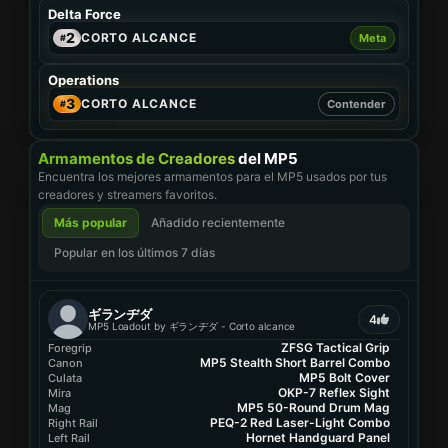
MP5 TACTICAL BARREL COMBO
Delta Force
Canon
2
CORTO ALCANCE
Meta
#
BASTION HORIZONTAL COMPENSATOR
Bocacha
Operations
UR SPEC OPS TACTICAL STOCK
3
CORTO ALCANCE
Contender
#
Culata
COBRA ACCURACY SIGHT
Mira
Armamentos de Creadores
del MP5
Encuentra los mejores armamentos para el MP5 usados por tus
MP5 50-ROUND DRUM MAG
creadores y streamers favoritos.
Mag
Más popular
Añadido recientemente
DBAL-X2 PURPLE LASER-LIGHT COMBO
Right Rail
Popular en los últimos 7 días
DD PYTHON HANDGUARD
Upper Patch
ギランヂダ
LOADOUT DESCRIPTION
4
MP5 Loadout by ギランヂダ - Corto alcance
MP5 Submachine Gun-Warfare-
ZFSG Tactical Grip
Foregrip
6HLOBU009MFFCME3G7LT2
MP5 Stealth Short Barrel Combo
Canon
Última actualización
:
09/26/2025
MP5 Bolt Cover
Culata
OKP-7 Reflex Sight
Mira
MP5 50-Round Drum Mag
Mag
PEQ-2 Red Laser-Light Combo
Right Rail
Hornet Handguard Panel
Left Rail