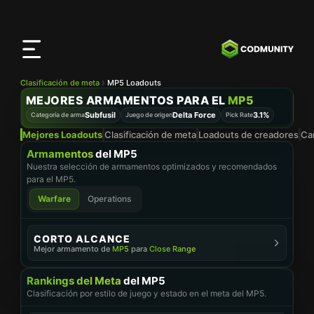
Aplicación
CODMunity
Descarga nuestra app en
iOS
Clasificación de meta
MP5 Loadouts
MEJORES ARMAMENTOS PARA EL
MP5
Subfusil
Delta Force
3.1%
Categoría de arma
Juego de origen
Pick Rate
Mejores Loadouts
Clasificación de meta
Loadouts de creadores
Ca
Armamentos
del MP5
Nuestra selección de armamentos optimizados y recomendados
para el MP5.
Warfare
Operations
CORTO ALCANCE
Mejor armamento de
MP5
para
Close Range
ACCESORIOS
Rankings del Meta
del MP5
RESONANT ERGONOMIC GRIP
Foregrip
Clasificación por estilo de juego y estado en el meta del MP5.