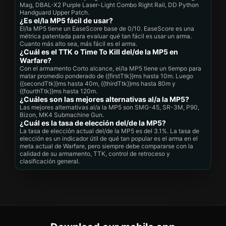
Mag, DBAL-X2 Purple Laser-Light Combo Right Rail, DD Python
Handguard Upper Patch.
¿Es el/la MP5 fácil de usar?
El/la MP5 tiene un EaseScore base de 0/10. EaseScore es una
métrica patentada para evaluar qué tan fácil es usar un arma.
Cuanto más alto sea, más fácil es el arma.
¿Cuál es el TTK o Time To Kill del/de la MP5 en
Warfare?
Con el armamento Corto alcance, el/la MP5 tiene un tiempo para
matar promedio ponderado de {{firstTtk}}ms hasta 10m. Luego
{{secondTtk}}ms hasta 40m, {{thirdTtk}}ms hasta 80m y
{{fourthTtk}}ms hasta 120m.
¿Cuáles son las mejores alternativas al/a la MP5?
Las mejores alternativas al/a la MP5 son SMG-45, SR-3M, P90,
Bizon, MK4 Submachine Gun.
¿Cuál es la tasa de elección del/de la MP5?
La tasa de elección actual del/de la MP5 es del 3.1%. La tasa de
elección es un indicador útil de qué tan popular es el arma en el
meta actual de Warfare, pero siempre debe compararse con la
calidad de su armamento, TTK, control de retroceso y
clasificación general.