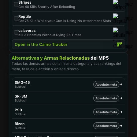
Stripes
Get 40 Kills Shortly After Reloading
Reptile
Get 75 Kills While your Gun is Using No Attachment Slots
calaveras
Kill 3 Enemies Without Dying 25 Times
Open in the Camo Tracker
Alternativas y Armas Relacionadas
del MP5
Todas las demás armas de la misma categoría y sus rankings del
meta, tasa de elección y enlace directo.
SMG-45
Absolute meta
Subfusil
SR-3M
Absolute meta
Subfusil
P90
Absolute meta
Subfusil
Bizon
Absolute meta
Subfusil