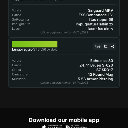
Singuard MKV
Volata
FSS Cannonade 16"
Canna
ftac ripper 56
Sottocanna
impugnatura sakin zx
Impugnatura
laser fss ole-v
Laser
Ultimo aggiornamento
: 04/14/2023
STB 556
0
Lungo raggio
STB 556 by dolo
Echoless-80
Volata
24.4" Bruen S-620
Canna
SZ SRO-7
Ottica
42 Round Mag
Caricatore
5.56 Armor Piercing
Munizioni
Ultimo aggiornamento
: 04/14/2023
Download our mobile app