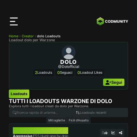
App
CODMunity
Scarica la nostra app su
iOS
Home
Creator
dolo Loadouts
Loadout dolo per Warzone
DOLO
@dolofficial
2
0
0
Loadouts
Seguaci
Loadout Likes
Segui
Loadouts
TUTTI I LOADOUTS WARZONE DI
DOLO
Esplora tutti i loadout creati da dolo per Warzone.
Loadouts recenti
Mitragliette
Ficili d'Assalto
FSS HURRICANE
0
Aggressive
FSS Hurricane by dolo