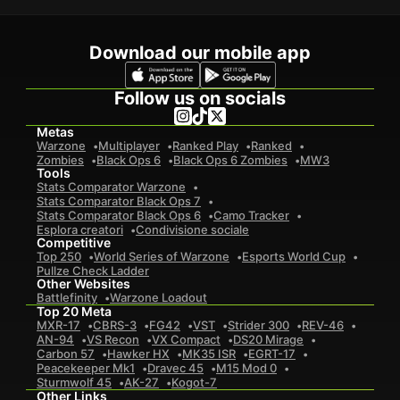
Download our mobile app
Follow us on socials
Metas
Warzone
Multiplayer
Ranked Play
Ranked
Zombies
Black Ops 6
Black Ops 6 Zombies
MW3
Tools
Stats Comparator Warzone
Stats Comparator Black Ops 7
Stats Comparator Black Ops 6
Camo Tracker
Esplora creatori
Condivisione sociale
Competitive
Top 250
World Series of Warzone
Esports World Cup
Pullze Check Ladder
Other Websites
Battlefinity
Warzone Loadout
Top 20 Meta
MXR-17
CBRS-3
FG42
VST
Strider 300
REV-46
AN-94
VS Recon
VX Compact
DS20 Mirage
Carbon 57
Hawker HX
MK35 ISR
EGRT-17
Peacekeeper Mk1
Dravec 45
M15 Mod 0
Sturmwolf 45
AK-27
Kogot-7
Other Links