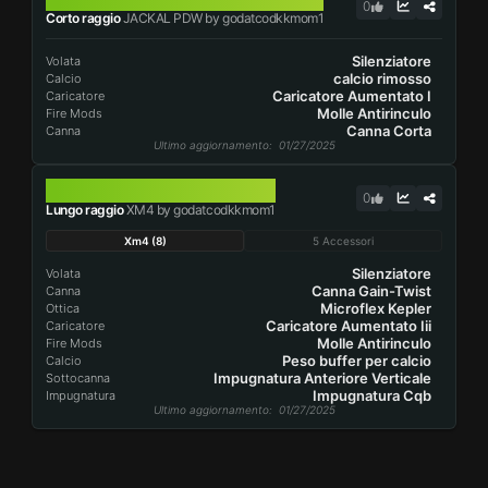
0
Corto raggio
JACKAL PDW by godatcodkkmom1
Silenziatore
Volata
calcio rimosso
Calcio
Caricatore Aumentato I
Caricatore
Molle Antirinculo
Fire Mods
Canna Corta
Canna
Ultimo aggiornamento
: 01/27/2025
XM4
0
Lungo raggio
XM4 by godatcodkkmom1
Xm4 (8)
5 Accessori
Silenziatore
Volata
Canna Gain-Twist
Canna
Microflex Kepler
Ottica
Caricatore Aumentato Iii
Caricatore
Molle Antirinculo
Fire Mods
Peso buffer per calcio
Calcio
Impugnatura Anteriore Verticale
Sottocanna
Impugnatura Cqb
Impugnatura
Ultimo aggiornamento
: 01/27/2025