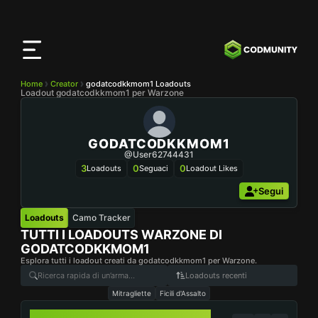
App
CODMunity
Scarica la nostra app su
iOS
Home
Creator
godatcodkkmom1 Loadouts
Loadout godatcodkkmom1 per Warzone
GODATCODKKMOM1
@user62744431
3
0
0
Loadouts
Seguaci
Loadout Likes
Segui
Loadouts
Camo Tracker
TUTTI I LOADOUTS WARZONE DI
GODATCODKKMOM1
Esplora tutti i loadout creati da godatcodkkmom1 per Warzone.
Loadouts recenti
Mitragliette
Ficili d'Assalto
JACKAL PDW