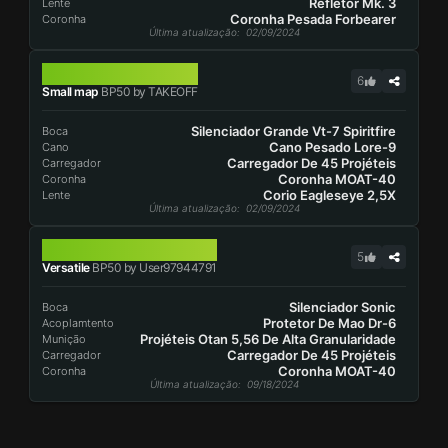
Refletor Mk. 3
Lente
Coronha Pesada Forbearer
Coronha
Última atualização
: 02/09/2024
BP50
6
Small map
BP50 by TAKEOFF
Silenciador Grande Vt-7 Spiritfire
Boca
Cano Pesado Lore-9
Cano
Carregador De 45 Projéteis
Carregador
Coronha MOAT-40
Coronha
Corio Eagleseye 2,5X
Lente
Última atualização
: 02/09/2024
BP50
5
Versatile
BP50 by User97944791
Silenciador Sonic
Boca
Protetor De Mao Dr-6
Acoplamtento
Projéteis Otan 5,56 De Alta Granularidade
Munição
Carregador De 45 Projéteis
Carregador
Coronha MOAT-40
Coronha
Última atualização
: 09/18/2024