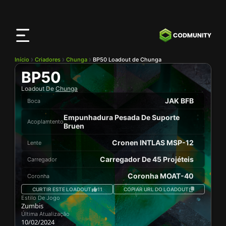
App
CODMunity
Baixe nosso app no
iOS
Início
Criadores
Chunga
BP50 Loadout de Chunga
BP50
Loadout De
Chunga
JAK BFB
Boca
Empunhadura Pesada De Suporte
Acoplamtento
Bruen
Cronen INTLAS MSP-12
Lente
Carregador De 45 Projéteis
Carregador
Coronha MOAT-40
Coronha
CURTIR ESTE LOADOUT
11
COPIAR URL DO LOADOUT
Estilo De Jogo
Zumbis
Última Atualização
10/02/2024