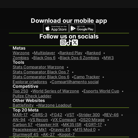
Download our mobile app
Follow us on socials
Metas
Warzone
Multiplayer
Ranked Play
Ranked
Zombies
Black Ops 6
Black Ops 6 Zombies
MW3
Tools
Stats Comparator Warzone
Stats Comparator Black Ops 7
Stats Comparator Black Ops 6
Camo Tracker
Explorar criadores
Compartilhamento social
Competitive
Top 250
World Series of Warzone
Esports World Cup
Pullze Check Ladder
Other Websites
Battlefinity
Warzone Loadout
Top 20 Meta
MXR-17
CBRS-3
FG42
VST
Strider 300
REV-46
AN-94
VS Recon
VX Compact
DS20 Mirage
Carbon 57
Hawker HX
MK35 ISR
EGRT-17
Peacekeeper Mk1
Dravec 45
M15 Mod 0
Sturmwolf 45
AK-27
Kogot-7