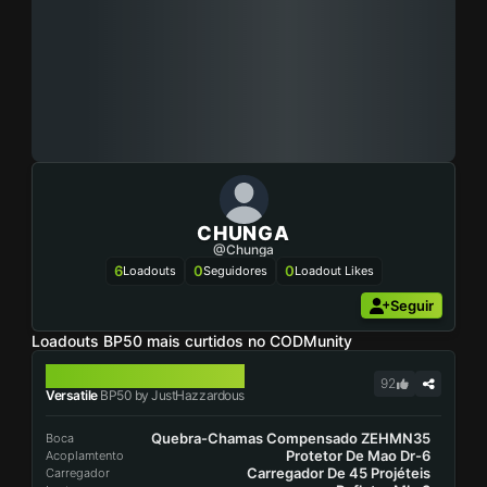
CHUNGA
@Chunga
6
0
0
Loadouts
Seguidores
Loadout Likes
Seguir
Loadouts BP50 mais curtidos no CODMunity
BP50
92
Versatile
BP50 by JustHazzardous
Quebra-Chamas Compensado ZEHMN35
Boca
Protetor De Mao Dr-6
Acoplamtento
Carregador De 45 Projéteis
Carregador