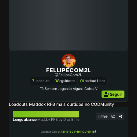
FELLIPECOM2L
@FellipeCom2L
7
0
0
Loadouts
Seguidores
Loadout Likes
Tô Sempre Jogando Alguns Coisa Aí
Seguir
Loadouts Maddox RFB mais curtidos no CODMunity
MADDOX RFB
280
Longo alcance
Maddox RFB by Diaz Biffle
Loadout Code
:
A11-21YVV-R4RCL-6N11