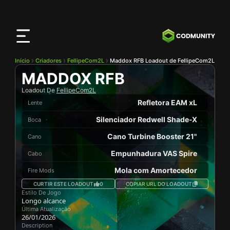
App
CODMunity
Baixe nosso app no
iOS
Início
Criadores
FellipeCom2L
Maddox RFB Loadout de FellipeCom2L
MADDOX RFB
Loadout De
FellipeCom2L
Refletora EAM xL
Lente
Silenciador Redwell Shade-X
Boca
Cano Turbine Booster 21"
Cano
Empunhadura VAS Spire
Cabo
Mola com Amortecedor
Fire Mods
CURTIR ESTE LOADOUT
0
COPIAR URL DO LOADOUT
Estilo De Jogo
Longo alcance
Última Atualização
26/01/2026
Description