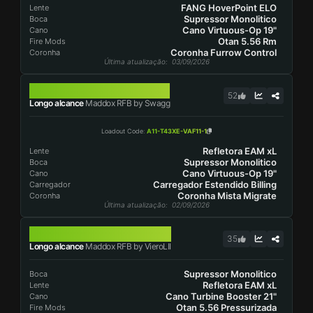
FANG HoverPoint ELO
Lente
Supressor Monolitico
Boca
Cano Virtuous-Op 19"
Cano
Otan 5.56 Rm
Fire Mods
Coronha Furrow Control
Coronha
Última atualização
: 03/09/2026
MADDOX RFB
52
Longo alcance
Maddox RFB by Swagg
Loadout Code
:
A11-T43XE-VAF11-1
Refletora EAM xL
Lente
Supressor Monolitico
Boca
Cano Virtuous-Op 19"
Cano
Carregador Estendido Billing
Carregador
Coronha Mista Migrate
Coronha
Última atualização
: 02/09/2026
MADDOX RFB
35
Longo alcance
Maddox RFB by VieroLII
Supressor Monolitico
Boca
Refletora EAM xL
Lente
Cano Turbine Booster 21"
Cano
Otan 5.56 Pressurizada
Fire Mods