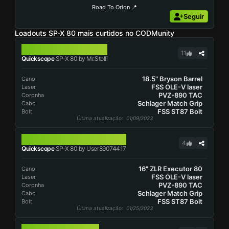
Road To Orion 📍
Seguir
Loadouts SP-X 80 mais curtidos no CODMunity
SP-X 80
11
Quickscope
SP-X 80 by Mr.Stolli
18.5" Bryson Barrel
Cano
FSS OLE-V laser
Laser
PVZ-890 TAC
Coronha
Schlager Match Grip
Cabo
FSS ST87 Bolt
Bolt
Última atualização
: 01/09/2023
SP-X 80
4
Quickscope
SP-X 80 by User89074417
16" ZLR Executor 80
Cano
FSS OLE-V laser
Laser
PVZ-890 TAC
Coronha
Schlager Match Grip
Cabo
FSS ST87 Bolt
Bolt
Última atualização
: 01/25/2023