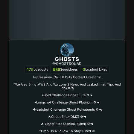
GHOSTS
@GHOSTSQUAD
175
989
0
Loadouts
Seguidores
Loadout Likes
Professional Call Of Duty Content Creator's❕
*We Also Bring MW2 And Warzone 2 News And Leaked Intel, Tips And
Tricks! 🗞️
•Gold Challenge Ghost Elite ⚙️🔫
•Longshot Challenge Ghost Platinum ⚙️🔫
•Headshot Challenge Ghost Polyatomic ⚙️🔫
🔥Ghost Elite {DMZ} ⚙️🔫
🔥 Ghost Elite {Ashika Island} ⚙️🔫
*Drop Us A Follow To Stay Tuned 🫶