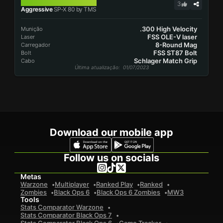
SP-X 80
3
Aggressive
SP-X 80 by TMS
.300 High Velocity
Munição
FSS OLE-V laser
Laser
8-Round Mag
Carregador
FSS ST87 Bolt
Bolt
Schlager Match Grip
Cabo
Última atualização
: 01/07/2023
Download our mobile app
Follow us on socials
Metas
Warzone
Multiplayer
Ranked Play
Ranked
Zombies
Black Ops 6
Black Ops 6 Zombies
MW3
Tools
Stats Comparator Warzone
Stats Comparator Black Ops 7