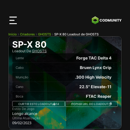
App
CODMunity
Baixe nosso app no
iOS
Início
Criadores
GHOSTS
SP-X 80 Loadout de GHOSTS
SP-X 80
Loadout De
GHOSTS
Forge TAC Delta 4
Lente
Bruen Lynx Grip
Cabo
.300 High Velocity
Munição
22.5" Elevate-11
Cano
FTAC Reaper
Boca
CURTIR ESTE LOADOUT
14
COPIAR URL DO LOADOUT
Estilo De Jogo
Longo alcance
Última Atualização
09/02/2023