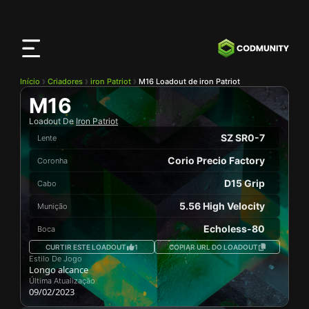
App
CODMunity
Baixe nosso app no
iOS
Início
Criadores
iron Patriot
M16 Loadout de iron Patriot
M16
Loadout De
Iron Patriot
SZ SR0-7
Lente
Corio Precio Factory
Coronha
D15 Grip
Cabo
5.56 High Velocity
Munição
Echoless-80
Boca
CURTIR ESTE LOADOUT
1
COPIAR URL DO LOADOUT
Estilo De Jogo
Longo alcance
Última Atualização
09/02/2023