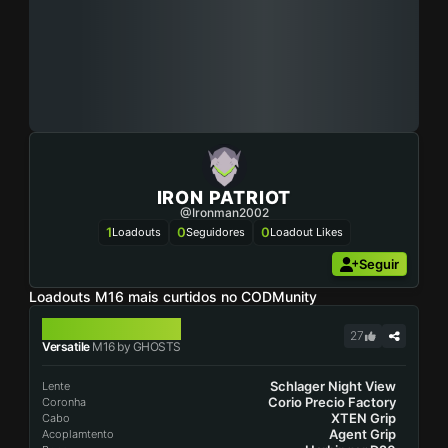
IRON PATRIOT
@ironman2002
1
0
0
Loadouts
Seguidores
Loadout Likes
Seguir
Loadouts M16 mais curtidos no CODMunity
M16
27
Versatile
M16 by GHOSTS
Schlager Night View
Lente
Corio Precio Factory
Coronha
XTEN Grip
Cabo
Agent Grip
Acoplamtento