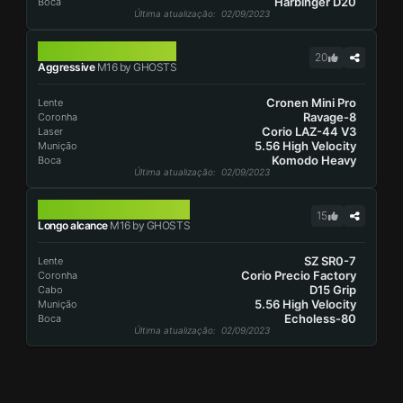
Harbinger D20
Boca
Última atualização
: 02/09/2023
M16
20
Aggressive
M16 by GHOSTS
Cronen Mini Pro
Lente
Ravage-8
Coronha
Corio LAZ-44 V3
Laser
5.56 High Velocity
Munição
Komodo Heavy
Boca
Última atualização
: 02/09/2023
M16
15
Longo alcance
M16 by GHOSTS
SZ SR0-7
Lente
Corio Precio Factory
Coronha
D15 Grip
Cabo
5.56 High Velocity
Munição
Echoless-80
Boca
Última atualização
: 02/09/2023