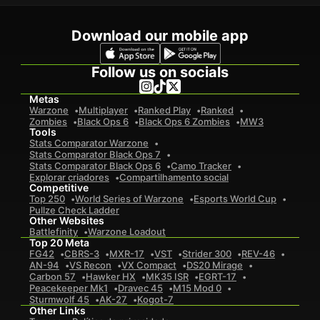
Download our mobile app
Follow us on socials
Metas
Warzone
Multiplayer
Ranked Play
Ranked
Zombies
Black Ops 6
Black Ops 6 Zombies
MW3
Tools
Stats Comparator Warzone
Stats Comparator Black Ops 7
Stats Comparator Black Ops 6
Camo Tracker
Explorar criadores
Compartilhamento social
Competitive
Top 250
World Series of Warzone
Esports World Cup
Pullze Check Ladder
Other Websites
Battlefinity
Warzone Loadout
Top 20 Meta
FG42
CBRS-3
MXR-17
VST
Strider 300
REV-46
AN-94
VS Recon
VX Compact
DS20 Mirage
Carbon 57
Hawker HX
MK35 ISR
EGRT-17
Peacekeeper Mk1
Dravec 45
M15 Mod 0
Sturmwolf 45
AK-27
Kogot-7
Other Links