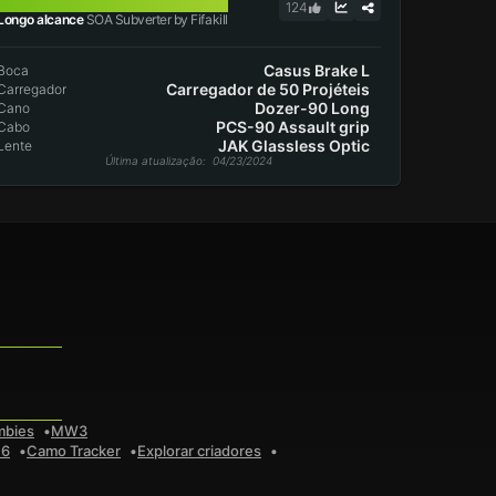
SOA SUBVERTER
124
Longo alcance
SOA Subverter by Fifakill
Casus Brake L
Boca
Carregador de 50 Projéteis
Carregador
Dozer-90 Long
Cano
PCS-90 Assault grip
Cabo
JAK Glassless Optic
Lente
Última atualização
: 04/23/2024
mbies
MW3
 6
Camo Tracker
Explorar criadores