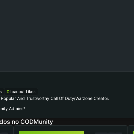
0
s
Loadout Likes
Popular And Trustworthy Call Of Duty/Warzone Creator.
nity Admins*
idos no CODMunity