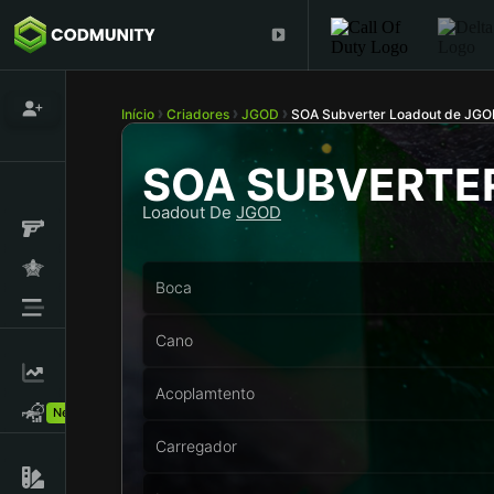
Início
Criadores
JGOD
SOA Subverter Loadout de JG
SOA SUBVERTE
Loadout De
JGOD
Boca
Cano
Acoplamtento
New!
Carregador