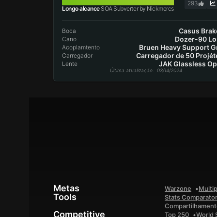
SOA SUBVERTER
293
Longo alcance
SOA Subverter by Nickmercs
Casus Brak
Boca
Dozer-90 L
Cano
Bruen Heavy Support G
Acoplamtento
Carregador de 50 Projét
Carregador
JAK Glassless Op
Lente
Última atualização
: 03/14/2024
Metas
Warzone
Multip
Tools
Stats Comparato
Compartilhamento
Competitive
Top 250
World 