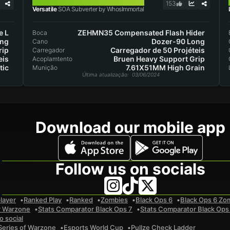
SOA SUBVERTER
153
Versatile
SOA Subverter by WhosImmortal
e L
ZEHMN35 Compensated Flash Hider
Boca
ong
Dozer-90 Long
Cano
rip
Carregador de 50 Projéteis
Carregador
eis
Bruen Heavy Support Grip
Acoplamtento
tic
7.61X51MM High Grain
Munição
Última atualização
: 03/06/2024
Download our mobile app
Follow us on socials
layer
Ranked Play
Ranked
Zombies
Black Ops 6
Black Ops 6 Zo
r Warzone
Stats Comparator Black Ops 7
Stats Comparator Black Ops
 social
Series of Warzone
Esports World Cup
Pullze Check Ladder