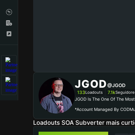
JGOD
@JGOD
133
7.1k
Loadouts
Seguidore
JGOD Is The One Of The Most 
*Account Managed By CODMu
Loadouts SOA Subverter mais curt