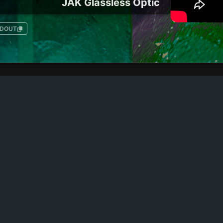
JAK Glassless Optic
ADOUT