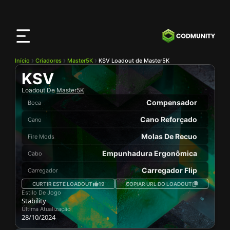
App
CODMunity
Baixe nosso app no
iOS
Início
Criadores
Master5K
KSV Loadout de Master5K
KSV
Loadout De
Master5K
Compensador
Boca
Cano Reforçado
Cano
Molas De Recuo
Fire Mods
Empunhadura Ergonômica
Cabo
Carregador Flip
Carregador
CURTIR ESTE LOADOUT
19
COPIAR URL DO LOADOUT
Estilo De Jogo
Stability
Última Atualização
28/10/2024