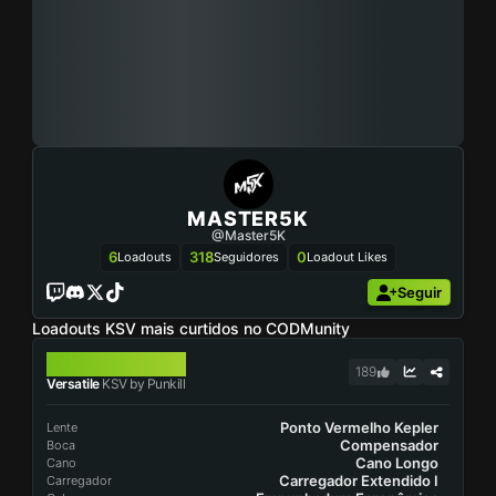
MASTER5K
@Master5K
6
318
0
Loadouts
Seguidores
Loadout Likes
Seguir
Loadouts KSV mais curtidos no CODMunity
KSV
189
Versatile
KSV by Punkill
Ponto Vermelho Kepler
Lente
Compensador
Boca
Cano Longo
Cano
Carregador Extendido I
Carregador