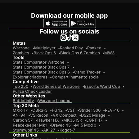
Download our mobile app
Follow us on socials
Metas
Warzone
Multiplayer
Ranked Play
Ranked
Zombies
Black Ops 6
Black Ops 6 Zombies
MW3
Tools
Stats Comparator Warzone
Stats Comparator Black Ops 7
Stats Comparator Black Ops 6
Camo Tracker
Explorar criadores
Compartilhamento social
Competitive
Top 250
World Series of Warzone
Esports World Cup
Pullze Check Ladder
Other Websites
Battlefinity
Warzone Loadout
Top 20 Meta
MXR-17
CBRS-3
FG42
VST
Strider 300
REV-46
AN-94
VS Recon
VX Compact
DS20 Mirage
Carbon 57
Hawker HX
MK35 ISR
EGRT-17
Peacekeeper Mk1
Dravec 45
M15 Mod 0
Sturmwolf 45
AK-27
Kogot-7
Other Links