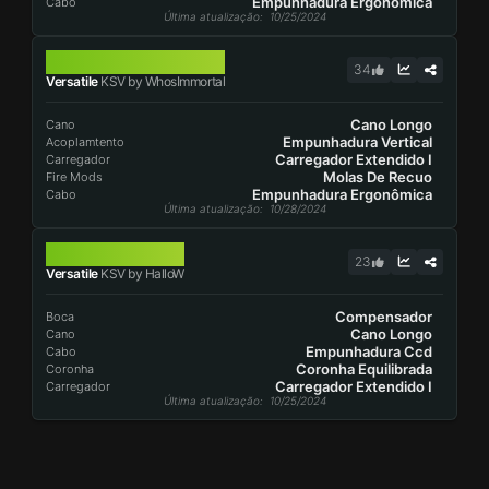
Empunhadura Ergonômica
Cabo
Última atualização
: 10/25/2024
KSV
34
Versatile
KSV by WhosImmortal
Cano Longo
Cano
Empunhadura Vertical
Acoplamtento
Carregador Extendido I
Carregador
Molas De Recuo
Fire Mods
Empunhadura Ergonômica
Cabo
Última atualização
: 10/28/2024
KSV
23
Versatile
KSV by HalloW
Compensador
Boca
Cano Longo
Cano
Empunhadura Ccd
Cabo
Coronha Equilibrada
Coronha
Carregador Extendido I
Carregador
Última atualização
: 10/25/2024