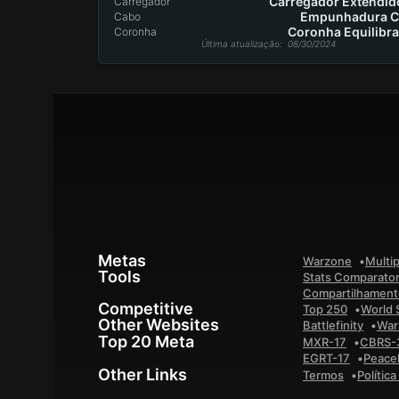
Carregador Extendido
Carregador
Empunhadura C
Cabo
Coronha Equilibr
Coronha
Última atualização
: 08/30/2024
Metas
Warzone
Multip
Tools
Stats Comparato
Compartilhamento
Competitive
Top 250
World 
Other Websites
Battlefinity
War
Top 20 Meta
MXR-17
CBRS-
EGRT-17
Peace
Other Links
Termos
Polític