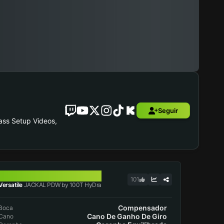
Seguir
ass Setup Videos,
JACKAL PDW
101
Versatile
JACKAL PDW by 100T HyDra
Compensador
Boca
Cano De Ganho De Giro
Cano