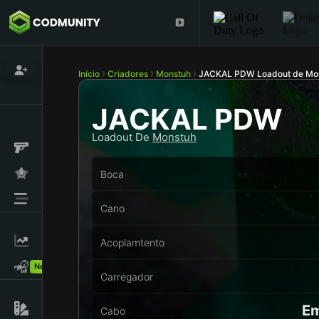
Início
Criadores
Monstuh
JACKAL PDW Loadout de Mo
JACKAL PDW
Loadout De
Monstuh
Boca
Cano
Acoplamtento
New!
Carregador
Em
Cabo