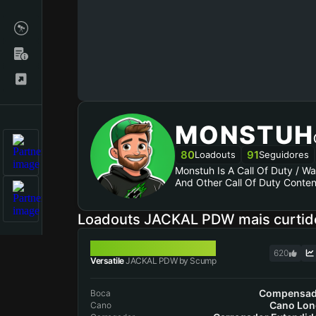
MONSTUH
80
91
Loadouts
Seguidores
Monstuh Is A Call Of Duty / W
And Other Call Of Duty Conten
Loadouts JACKAL PDW mais curtid
JACKAL PDW
620
Versatile
JACKAL PDW by Scump
Compensad
Boca
Cano Lo
Cano