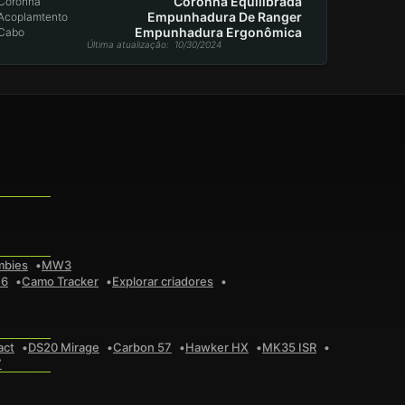
Coronha Equilibrada
Coronha
Empunhadura De Ranger
Acoplamtento
Empunhadura Ergonômica
Cabo
Última atualização
: 10/30/2024
mbies
MW3
 6
Camo Tracker
Explorar criadores
act
DS20 Mirage
Carbon 57
Hawker HX
MK35 ISR
7