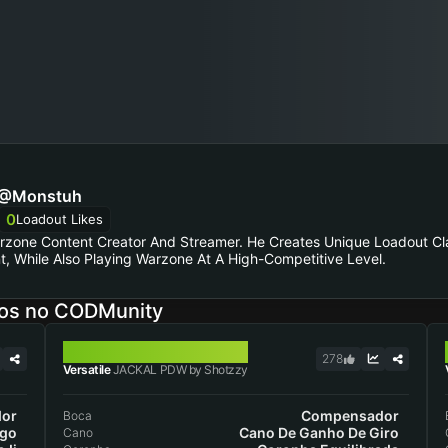
@Monstuh
0
Loadout Likes
arzone Content Creator And Streamer. He Creates Unique Loadout Cl
t, While Also Playing Warzone At A High-Competitive Level.
os no CODMunity
JACKAL PDW
278
Versatile
JACKAL PDW by Shotzzy
or
Compensador
Boca
ngo
Cano De Ganho De Giro
Cano