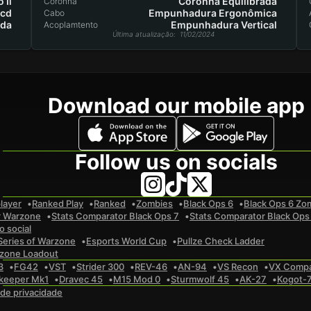
 Ii
Coronha Equilibrada
Coronha
cd
Empunhadura Ergonômica
Cabo
ada
Empunhadura Vertical
Acoplamtento
Última atualização
: 11/02/2024
Download our mobile app
Follow us on socials
layer
Ranked Play
Ranked
Zombies
Black Ops 6
Black Ops 6 Zo
r Warzone
Stats Comparator Black Ops 7
Stats Comparator Black Ops
 social
Series of Warzone
Esports World Cup
Pullze Check Ladder
zone Loadout
3
FG42
VST
Strider 300
REV-46
AN-94
VS Recon
VX Comp
keeper Mk1
Dravec 45
M15 Mod 0
Sturmwolf 45
AK-27
Kogot-
a de privacidade