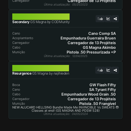
Carregador de 13 Projéteis
Carregador
Última atualização
: 05/31/2023
GS MAGNA
5
Secondary
GS Magna by CODMunity
Cano Comp SA
Cano
Empunhadura Guerraira Bruen
Acoplamtento
Carregador de 13 Projéteis
Carregador
GS Magna Akimbo
Cabo
Pistola .50 Pressurizada +P
Munição
Última atualização
: 12/04/2025
GS MAGNA
4
Resurgence
GS Magna by najihieden
GW Flash Fifty
Boca
SA Tyrant Fifty
Cano
Empunhadura Wood Grain .50
Cabo
Carregador de 13 Projéteis
Carregador
Pistola .50 Frangível
Munição
NEW ALUCARD HELLSING Bundle Made Me INVINCIBLE Vs SWEATS 😳
Classes at end! (GS MAGNA AND PDSW 528)
Última atualização
: 04/05/2024