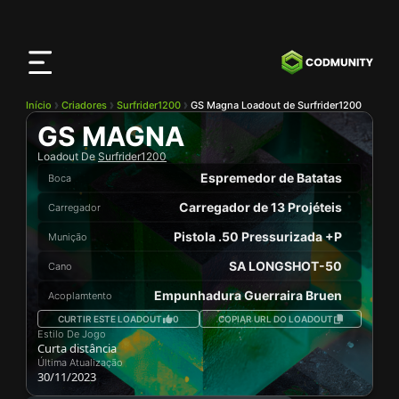
App
CODMunity
Baixe nosso app no
iOS
Início
Criadores
Surfrider1200
GS Magna Loadout de Surfrider1200
GS MAGNA
Loadout De
Surfrider1200
Espremedor de Batatas
Boca
Carregador de 13 Projéteis
Carregador
Pistola .50 Pressurizada +P
Munição
SA LONGSHOT-50
Cano
Empunhadura Guerraira Bruen
Acoplamtento
CURTIR ESTE LOADOUT
0
COPIAR URL DO LOADOUT
Estilo De Jogo
Curta distância
Última Atualização
30/11/2023