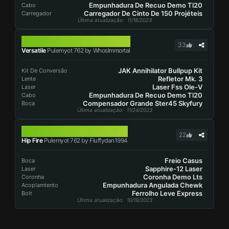
Empunhadura De Recuo Demo Tl20
Cabo
Carregador De Cinto De 150 Projéteis
Carregador
Última atualização
: 11/18/2023
PULEMYOT 762
33
Versatile
Pulemyot 762 by WhosImmortal
JAK Annihilator Bullpup Kit
Kit De Conversão
Refletor Mk. 3
Lente
Laser Fss Ole-V
Laser
Empunhadura De Recuo Demo Tl20
Cabo
Compensador Grande Ster45 Skyfury
Boca
Última atualização
: 11/24/2023
PULEMYOT 762
22
Hip Fire
Pulemyot 762 by Fluffydan1994
Freio Casus
Boca
Sapphire-12 Laser
Laser
Coronha Demo Lts
Coronha
Empunhadura Angulada Chewk
Acoplamtento
Ferrolho Leve Express
Bolt
Última atualização
: 10/19/2023