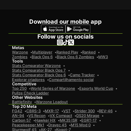
Download our mobile app
Follow us on socials
Metas
Warzone
Multiplayer
Ranked Play
Ranked
Zombies
Black Ops 6
Black Ops 6 Zombies
MW3
Tools
Stats Comparator Warzone
Stats Comparator Black Ops 7
Stats Comparator Black Ops 6
Camo Tracker
Explorar criadores
Compartilhamento social
Competitive
Top 250
World Series of Warzone
Esports World Cup
Pullze Check Ladder
Other Websites
Battlefinity
Warzone Loadout
Top 20 Meta
FG42
CBRS-3
MXR-17
VST
Strider 300
REV-46
AN-94
VS Recon
VX Compact
DS20 Mirage
Carbon 57
Hawker HX
MK35 ISR
EGRT-17
Peacekeeper Mk1
Dravec 45
M15 Mod 0
Sturmwolf 45
AK-27
Kogot-7