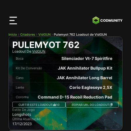
App
CODMunity
Baixe nosso app no
iOS
Início
Criadores
VidGUN
Pulemyot 762 Loadout de VidGUN
PULEMYOT 762
Loadout De
VidGUN
Silenciador Vt-7 Spiritfire
Boca
JAK Annihilator Bullpup Kit
Kit De Conversão
JAK Annihilator Long Barrel
Cano
Corio Eagleseye 2,5X
Lente
Command D-15 Recoil Reduction Pad
Coronha
CURTIR ESTE LOADOUT
10
COPIAR URL DO LOADOUT
Estilo De Jogo
Longshots
Última Atualização
17/12/2023