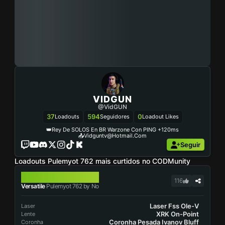
VIDGUN
@VidGUN
37
594
0
Loadouts
Seguidores
Loadout Likes
👑Rey De SOLOS En BR Warzone Con PING +120ms
📤
Vidguntv@hotmail.com
Seguir
Loadouts Pulemyot 762 mais curtidos no CODMunity
PULEMYOT 762
116
Versatile
Pulemyot 762 by No
Laser Fss Ole-V
Laser
XRK On-Point
Lente
Coronha Pesada Ivanov Bluff
Coronha