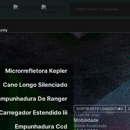
nity
Microrrefletora Kepler
Cano Longo Silenciado
Empunhadura De Ranger
CURTIR ESTE LOADOUT
2
Carregador Estendido Iii
Estilo De Jogo
Mobilidade
Empunhadura Ccd
Última Atualização