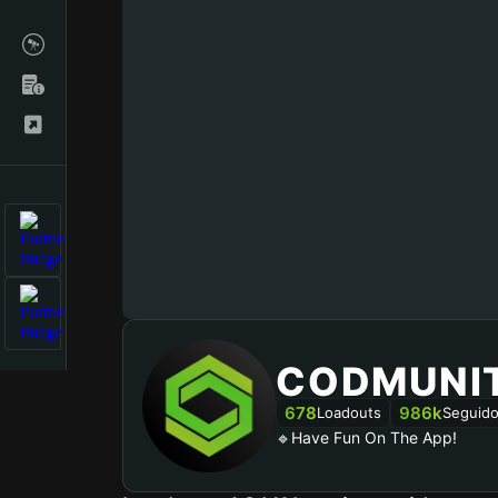
CODMUNI
678
986k
Loadouts
Seguido
🔹Have Fun On The App!