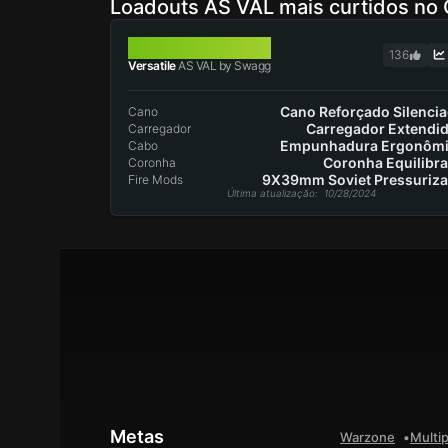
Loadouts AS VAL mais curtidos no
AS VAL
136
Versatile
AS VAL by Swagg
Cano Reforçado Silenci
Cano
Carregador Extendid
Carregador
Empunhadura Ergonômi
Cabo
Coronha Equilibr
Coronha
9X39mm Soviet Pressuriz
Fire Mods
Última atualização
: 10/28/2024
Metas
Warzone
Multip