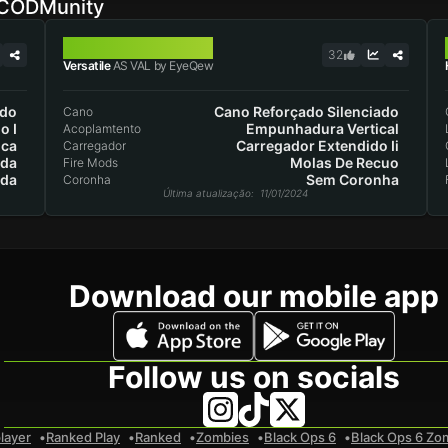
 CODMunity
AS VAL
32
Versatile
AS VAL by EyeQew
ado
Cano Reforçado Silenciado
Cano
o I
Empunhadura Vertical
Acoplamtento
ca
Carregador Extendido Ii
Carregador
ada
Molas De Recuo
Fire Mods
ada
Sem Coronha
Coronha
Última atualização
: 11/01/2024
Download our mobile app
Follow us on socials
layer
Ranked Play
Ranked
Zombies
Black Ops 6
Black Ops 6 Zo