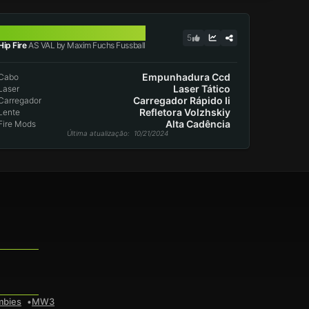
AS VAL
5
Hip Fire
AS VAL by Maxim Fuchs Fussball
Empunhadura Ccd
Cabo
Laser Tático
Laser
Carregador Rápido Ii
Carregador
Refletora Volzhskiy
Lente
Alta Cadência
Fire Mods
Última atualização
: 10/21/2024
mbies
MW3