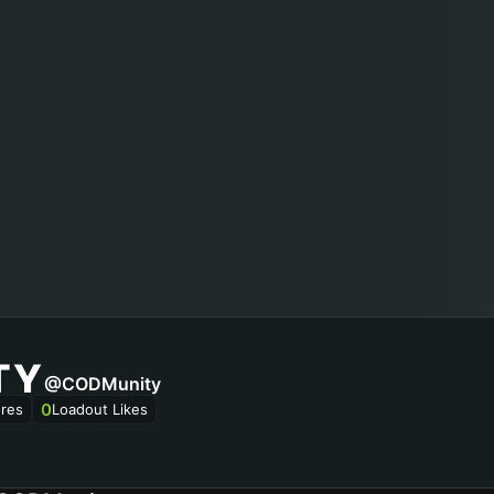
TY
@CODMunity
0
res
Loadout Likes