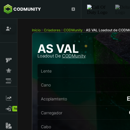
Início
Criadores
CODMunity
AS VAL Loadout de CODMu
AS VAL
Loadout De
CODMunity
Lente
Cano
Acoplamtento
New!
Carregador
Cabo