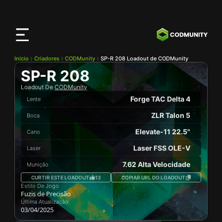
App
CODMunity
Baixe nosso app no
iOS
Início
Criadores
CODMunity
SP-R 208 Loadout de CODMunity
SP-R 208
Loadout De
CODMunity
Forge TAC Delta 4
Lente
ZLR Talon 5
Boca
Elevate-11 22.5"
Cano
Laser FSS OLE-V
Laser
7.62 Alta Velocidade
Munição
CURTIR ESTE LOADOUT
13
COPIAR URL DO LOADOUT
Estilo De Jogo
Fuzis de Precisão
Última Atualização
03/04/2025