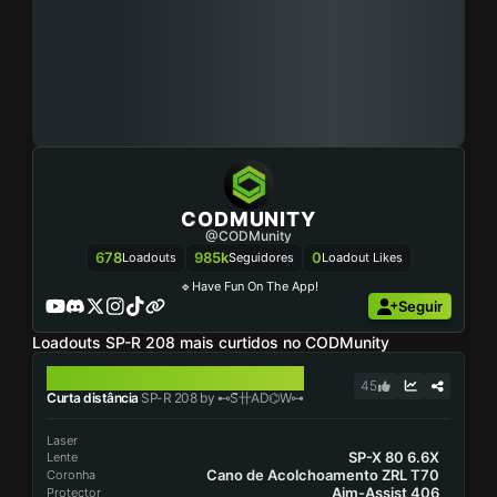
CODMUNITY
@CODMunity
678
985k
0
Loadouts
Seguidores
Loadout Likes
🔹Have Fun On The App!
Seguir
Loadouts SP-R 208 mais curtidos no CODMunity
SP-R 208
45
Curta distância
SP-R 208 by ⊷S᷉卄AD⌬W⊶
Laser
SP-X 80 6.6X
Lente
Cano de Acolchoamento ZRL T70
Coronha
Aim-Assist 406
Protector