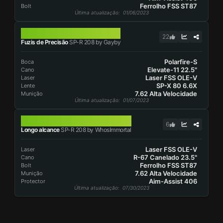
Ferrolho FSS ST87
Bolt
Última atualização
: 01/06/2023
SP-R 208
22
Fuzis de Precisão
SP-R 208 by Gayby
Polarfire-S
Boca
Elevate-11 22.5"
Cano
Laser FSS OLE-V
Laser
SP-X 80 6.6X
Lente
7.62 Alta Velocidade
Munição
Última atualização
: 01/07/2023
SP-R 208
6
Longo alcance
SP-R 208 by WhosImmortal
Laser FSS OLE-V
Laser
R-67 Canelado 23.5"
Cano
Ferrolho FSS ST87
Bolt
7.62 Alta Velocidade
Munição
Aim-Assist 406
Protector
Última atualização
: 07/30/2023