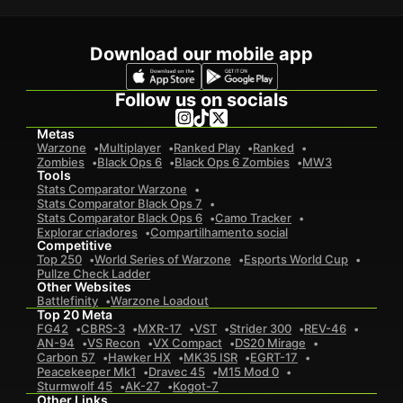
Download our mobile app
Follow us on socials
Metas
Warzone
Multiplayer
Ranked Play
Ranked
Zombies
Black Ops 6
Black Ops 6 Zombies
MW3
Tools
Stats Comparator Warzone
Stats Comparator Black Ops 7
Stats Comparator Black Ops 6
Camo Tracker
Explorar criadores
Compartilhamento social
Competitive
Top 250
World Series of Warzone
Esports World Cup
Pullze Check Ladder
Other Websites
Battlefinity
Warzone Loadout
Top 20 Meta
FG42
CBRS-3
MXR-17
VST
Strider 300
REV-46
AN-94
VS Recon
VX Compact
DS20 Mirage
Carbon 57
Hawker HX
MK35 ISR
EGRT-17
Peacekeeper Mk1
Dravec 45
M15 Mod 0
Sturmwolf 45
AK-27
Kogot-7
Other Links