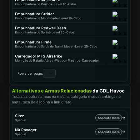
Empunhadura de Corrida
•
Level 10
•
Cabo
Empunhadura Strider
Empunhadura de Mobilidade
•
Level 15
•
Cabo
Empunhadura Redwell Dash
Empunhadura de Sprint
•
Level 20
•
Cabo
Empunhadura Firme
Empunhadura de Saída de Sprint Móvel
•
Level 25
•
Cabo
Carregador MFS Airstrike
Munição de Rajada Aérea
•
Weapon Prestige
•
Carregador
Rows per page:
Alternativas e Armas Relacionadas
da GDL Havoc
Todas as outras armas na mesma categoria e seus rankings no
meta, taxa de escolha e link direto.
Siren
Absolute meta
Special
NX Ravager
Absolute meta
Special