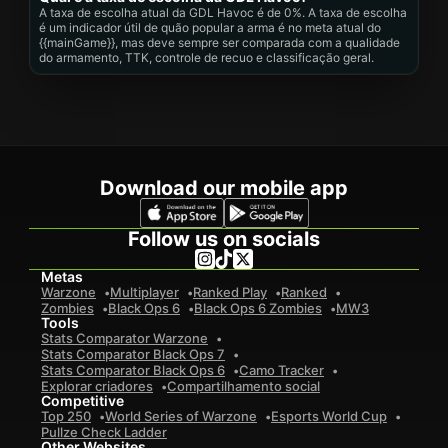
A taxa de escolha atual da GDL Havoc é de 0%. A taxa de escolha
é um indicador útil de quão popular a arma é no meta atual do
{{mainGame}}, mas deve sempre ser comparada com a qualidade
do armamento, TTK, controle de recuo e classificação geral.
Download our mobile app
Follow us on socials
Metas
Warzone
Multiplayer
Ranked Play
Ranked
Zombies
Black Ops 6
Black Ops 6 Zombies
MW3
Tools
Stats Comparator Warzone
Stats Comparator Black Ops 7
Stats Comparator Black Ops 6
Camo Tracker
Explorar criadores
Compartilhamento social
Competitive
Top 250
World Series of Warzone
Esports World Cup
Pullze Check Ladder
Other Websites