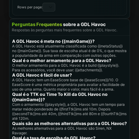
Rows per page:
Perguntas Frequentes
sobre a GDL Havoc
Respostas às perguntas mais frequentes sobre a GDL Havoc.
A GDL Havoc é meta no {{mainGame}}?
A GDL Havoc está atualmente classificada como {{metaStatus}}
no {{mainGame}}. Sua taxa de escolha atual é de 0%, o que mostra
a popularidade da arma em comparação com outras opções.
Qual é o melhor armamento para a GDL Havoc?
O melhor armamento para a GDL Havoc é a build {{playstyle}}.
Para os acessórios, você deve usar: {{attachments}}.
A GDL Havoc é fácil de usar?
A GDL Havoc tem um EaseScore base de {{easeScore}}/10. O
EaseScore é uma métrica proprietária para avaliar a facilidade de
uso de uma arma. Quanto maior o valor, mais fácil é a arma.
Qual é o TTK ou Time To Kill da GDL Havoc no
{{mainGame}}?
Com o armamento {{playstyle}}, a GDL Havoc tem um tempo para
matar médio ponderado de {{firstTtk}}ms até 10m. Depois
{{secondTtk}}ms até 40m, {{thirdTtk}}ms até 80m e {{fourthTtk}}ms
até 120m.
Quais são as melhores alternativas para a GDL Havoc?
As melhores alternativas para a GDL Havoc são Siren, NX
Ravager.
Qual é a taxa de escolha da GDL Havoc?