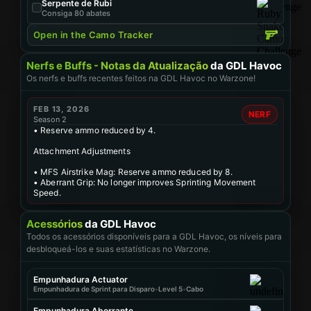
Serpente de Rubi
Consiga 80 abates
Open in the Camo Tracker
Nerfs e Buffs - Notas da Atualização
da GDL Havoc
Os nerfs e buffs recentes feitos na GDL Havoc no Warzone!
FEB 13, 2026
NERF
Season 2
• Reserve ammo reduced by 4.
Attachment Adjustments
• MFS Airstrike Mag: Reserve ammo reduced by 8.
• Aberrant Grip: No longer improves Sprinting Movement
Speed.
Acessórios
da GDL Havoc
Todos os acessórios disponíveis para a GDL Havoc, os níveis para
desbloqueá-los e suas estatísticas no Warzone.
Empunhadura Actuator
Empunhadura de Sprint para Disparo
•
Level 5
•
Cabo
Empunhadura Aberrante