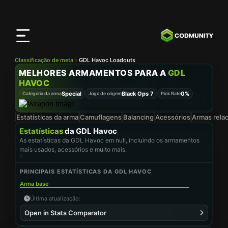
App
CODMunity
Baixe nosso app no
iOS
Classificação de meta
GDL Havoc Loadouts
MELHORES ARMAMENTOS PARA A
GDL
HAVOC
Special
Black Ops 7
0%
Categoria da arma
Jogo de origem
Pick Rate
Estatísticas da arma
Camuflagens
Balancing
Acessórios
Armas rela
Estatísticas
da GDL Havoc
As estatísticas da GDL Havoc em null, incluindo os armamentos
mais usados, acessórios e muito mais.
PRINCIPAIS ESTATÍSTICAS DA GDL HAVOC
Arma base
Última atualização
:
Open in Stats Comparator