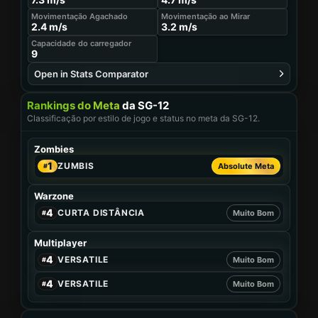
Movimentação Agachado
Movimentação ao Mirar
2.4
m/s
3.2
m/s
Capacidade do carregador
9
Open in Stats Comparator
Rankings do Meta
da SG-12
Classificação por estilo de jogo e status no meta da SG-12.
Zombies
1
ZUMBIS
Absolute Meta
#
Warzone
4
CURTA DISTÂNCIA
Muito Bom
#
Multiplayer
4
VERSATILE
Muito Bom
#
4
VERSATILE
Muito Bom
#