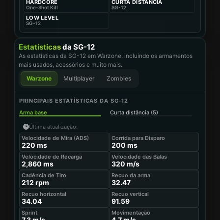
HARDCORE
CURTA DISTÂNCIA
One-Shot Kill
SG-12
CANO HAWKER REACH 20"
Cano
LOW LEVEL
SG-12
EMPUNHADURA LTI DAWNVOID
Cabo
Estatísticas
da SG-12
LASER QUADRADO DE CONVERGÊNCIA
As estatísticas da SG-12 em Warzone, incluindo os armamentos
Laser
mais usados, acessórios e muito mais.
GATILHO LW
Warzone
Multiplayer
Zombies
Fire Mods
Última atualização
:
07/09/2026
PRINCIPAIS ESTATÍSTICAS DA SG-12
Open in Stats Comparator
Arma base
Curta distância (5)
Última atualização
:
Velocidade de Mira (ADS)
Corrida para Disparo
220
ms
200
ms
Velocidade de Recarga
Velocidade das Balas
2,860
ms
320
m/s
Cadência de Tiro
Recuo da arma
212
rpm
32.47
Recuo horizontal
Recuo vertical
34.04
91.59
Sprint
Movimentação
7.3
m/s
4.7
m/s