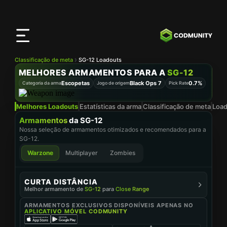
App
CODMunity
Baixe nosso app no
iOS
Classificação de meta
SG-12 Loadouts
MELHORES ARMAMENTOS PARA A
SG-12
Escopetas
Black Ops 7
0.7%
Categoria da arma
Jogo de origem
Pick Rate
Melhores Loadouts
Estatísticas da arma
Classificação de meta
Load
Armamentos
da SG-12
Nossa seleção de armamentos otimizados e recomendados para a
SG-12.
Warzone
Multiplayer
Zombies
CURTA DISTÂNCIA
Melhor armamento de
SG-12
para
Close Range
ACESSÓRIOS
ARMAMENTOS EXCLUSIVOS DISPONÍVEIS APENAS NO
APLICATIVO MÓVEL CODMUNITY
SUPRESSOR MONOLITICO
Boca