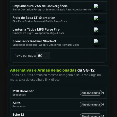
Empunhadura VAS de Convergência
Bullet Deviation Foregrip
•
Season 3 Battle Pass
•
Acoplamtento
Freio de Boca LTI Stentorian
Fire Rate Brake
•
Season 4 Battle Pass
•
Boca
Lanterna Tática MFS Pulse Fire
Binary Fire Light
•
Weapon Prestige
•
Laser
Silenciador Redwell Shade-X
Supressor de Recuo
•
Weekly Challenge Reward
•
Boca
50
Rows per page:
Alternativas e Armas Relacionadas
da SG-12
Todas as outras armas na mesma categoria e seus rankings no
meta, taxa de escolha e link direto.
M10 Breacher
Absolute meta
Escopetas
Akita
Absolute meta
Escopetas
Echo 12
Absolute meta