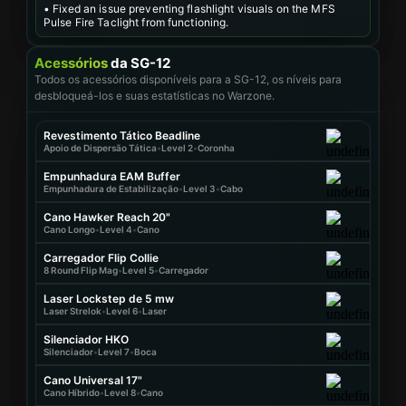
• Fixed an issue preventing flashlight visuals on the MFS
Pulse Fire Taclight from functioning.
Acessórios
da SG-12
Todos os acessórios disponíveis para a SG-12, os níveis para
desbloqueá-los e suas estatísticas no Warzone.
Revestimento Tático Beadline
Apoio de Dispersão Tática
•
Level 2
•
Coronha
Empunhadura EAM Buffer
Empunhadura de Estabilização
•
Level 3
•
Cabo
Cano Hawker Reach 20"
Cano Longo
•
Level 4
•
Cano
Carregador Flip Collie
8 Round Flip Mag
•
Level 5
•
Carregador
Laser Lockstep de 5 mw
Laser Strelok
•
Level 6
•
Laser
Silenciador HKO
Silenciador
•
Level 7
•
Boca
Cano Universal 17"
Cano Híbrido
•
Level 8
•
Cano