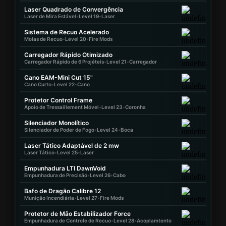
Laser Quadrado de Convergência
Laser de Mira Estável
•
Level 19
•
Laser
Sistema de Recuo Acelerado
Molas de Recuo
•
Level 20
•
Fire Mods
Carregador Rápido Otimizado
Carregador Rápido de 6 Projéteis
•
Level 21
•
Carregador
Cano EAM-Mini Cut 15"
Cano Curto
•
Level 22
•
Cano
Protetor Control Frame
Apoio de Tressaillement Móvel
•
Level 23
•
Coronha
Silenciador Monolítico
Silenciador de Poder de Fogo
•
Level 24
•
Boca
Laser Tático Adaptável de 2 mw
Laser Tático
•
Level 25
•
Laser
Empunhadura LTI DawnVoid
Empunhadura de Precisão
•
Level 26
•
Cabo
Bafo de Dragão Calibre 12
Munição Incendiária
•
Level 27
•
Fire Mods
Protetor de Mão Estabilizador Force
Empunhadura de Controle de Recuo
•
Level 28
•
Acoplamtento