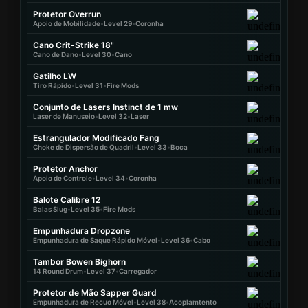
Protetor Overrun
Apoio de Mobilidade
•
Level 29
•
Coronha
Cano Crit-Strike 18"
Cano de Dano
•
Level 30
•
Cano
Gatilho LW
Tiro Rápido
•
Level 31
•
Fire Mods
Conjunto de Lasers Instinct de 1 mw
Laser de Manuseio
•
Level 32
•
Laser
Estrangulador Modificado Fang
Choke de Dispersão de Quadril
•
Level 33
•
Boca
Protetor Anchor
Apoio de Controle
•
Level 34
•
Coronha
Balote Calibre 12
Balas Slug
•
Level 35
•
Fire Mods
Empunhadura Dropzone
Empunhadura de Saque Rápido Móvel
•
Level 36
•
Cabo
Tambor Bowen Bighorn
14 Round Drum
•
Level 37
•
Carregador
Protetor de Mão Sapper Guard
Empunhadura de Recuo Móvel
•
Level 38
•
Acoplamtento