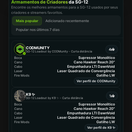
Armamentos de Criadores
da SG-12
Encontre os melhores armamentos para a SG-12 usados por seus
criadores e streamers favoritos.
Mais popular
Adicionado recentemente
Popular nos últimos 7 dias
CODMUNITY
4
SG-12 Loadout by CODMunity - Curta distância
Supressor Monolitico
Boca
Cano Hawker Reach 20"
Cano
Empunhadura LTI DawnVoid
Cabo
Laser Quadrado de Convergência
Laser
Gatilho LW
Fire Mods
Ver perfil de CODMunity
K9 ✨
1
SG-12 Loadout by K9 ✨ - Curta distância
Supressor Monolitico
Boca
Cano Hawker Reach 20"
Cano
Empunhadura LTI DawnVoid
Cabo
Laser Quadrado de Convergência
Laser
Gatilho LW
Fire Mods
Ver perfil de K9 ✨