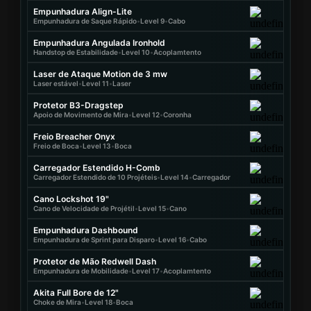
Empunhadura Align-Lite
Empunhadura de Saque Rápido
•
Level 9
•
Cabo
Empunhadura Angulada Ironhold
Handstop de Estabilidade
•
Level 10
•
Acoplamtento
Laser de Ataque Motion de 3 mw
Laser estável
•
Level 11
•
Laser
Protetor B3-Dragstep
Apoio de Movimento de Mira
•
Level 12
•
Coronha
Freio Breacher Onyx
Freio de Boca
•
Level 13
•
Boca
Carregador Estendido H-Comb
Carregador Estendido de 10 Projéteis
•
Level 14
•
Carregador
Cano Lockshot 19"
Cano de Velocidade de Projétil
•
Level 15
•
Cano
Empunhadura Dashbound
Empunhadura de Sprint para Disparo
•
Level 16
•
Cabo
Protetor de Mão Redwell Dash
Empunhadura de Mobilidade
•
Level 17
•
Acoplamtento
Akita Full Bore de 12"
Choke de Mira
•
Level 18
•
Boca