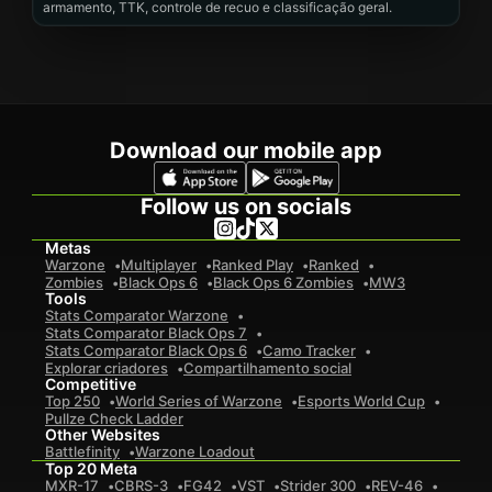
armamento, TTK, controle de recuo e classificação geral.
Download our mobile app
Follow us on socials
Metas
Warzone
Multiplayer
Ranked Play
Ranked
Zombies
Black Ops 6
Black Ops 6 Zombies
MW3
Tools
Stats Comparator Warzone
Stats Comparator Black Ops 7
Stats Comparator Black Ops 6
Camo Tracker
Explorar criadores
Compartilhamento social
Competitive
Top 250
World Series of Warzone
Esports World Cup
Pullze Check Ladder
Other Websites
Battlefinity
Warzone Loadout
Top 20 Meta
MXR-17
CBRS-3
FG42
VST
Strider 300
REV-46