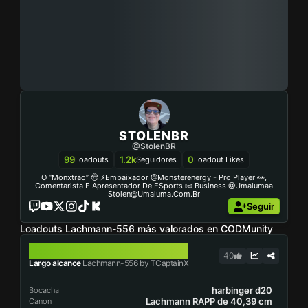
STOLENBR
@StolenBR
99
1.2k
0
Loadouts
Seguidores
Loadout Likes
O “Monxtrão” 🤠 ⚡️Embaixador @monsterenergy - Pro Player 👀,
Comentarista E Apresentador De ESports 📧 Business @umalumaa
Stolen@umaluma.com.br
Seguir
Loadouts Lachmann-556 más valorados en CODMunity
LACHMANN-556
40
Largo alcance
Lachmann-556 by TCaptainX
harbinger d20
Bocacha
Lachmann RAPP de 40,39 cm
Canon