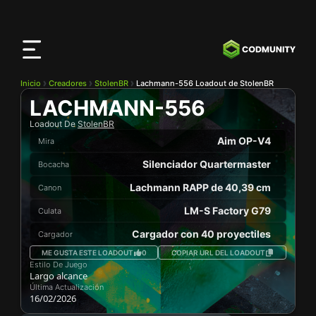
Aplicación
CODMunity
Descarga nuestra app en
iOS
Inicio
Creadores
StolenBR
Lachmann-556 Loadout de StolenBR
LACHMANN-556
Loadout De
StolenBR
Aim OP-V4
Mira
Silenciador Quartermaster
Bocacha
Lachmann RAPP de 40,39 cm
Canon
LM-S Factory G79
Culata
Cargador con 40 proyectiles
Cargador
ME GUSTA ESTE LOADOUT
0
COPIAR URL DEL LOADOUT
Estilo De Juego
Largo alcance
Última Actualización
16/02/2026