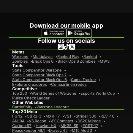
Download our mobile app
Follow us on socials
Metas
Warzone
Multiplayer
Ranked Play
Ranked
Zombies
Black Ops 6
Black Ops 6 Zombies
MW3
Tools
Stats Comparator Warzone
Stats Comparator Black Ops 7
Stats Comparator Black Ops 6
Camo Tracker
Explorar creadores
Compartir en redes
Competitive
Top 250
World Series of Warzone
Esports World Cup
Pullze Check Ladder
Other Websites
Battlefinity
Warzone Loadout
Top 20 Meta
FG42
CBRS-3
MXR-17
VST
Strider 300
REV-46
AN-94
VS Recon
VX Compact
DS20 Mirage
Carbon 57
Hawker HX
MK35 ISR
EGRT-17
Peacekeeper Mk1
Dravec 45
M15 Mod 0