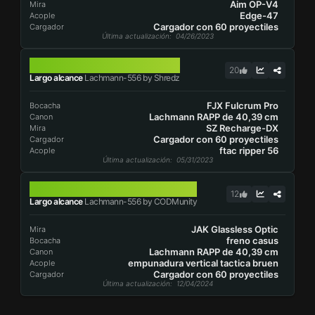
Aim OP-V4
Mira
Edge-47
Acople
Cargador con 60 proyectiles
Cargador
Última actualización
: 04/26/2023
LACHMANN-556
20
Largo alcance
Lachmann-556 by Shredz
FJX Fulcrum Pro
Bocacha
Lachmann RAPP de 40,39 cm
Canon
SZ Recharge-DX
Mira
Cargador con 60 proyectiles
Cargador
ftac ripper 56
Acople
Última actualización
: 05/31/2023
LACHMANN-556
12
Largo alcance
Lachmann-556 by CODMunity
JAK Glassless Optic
Mira
freno casus
Bocacha
Lachmann RAPP de 40,39 cm
Canon
empunadura vertical tactica bruen
Acople
Cargador con 60 proyectiles
Cargador
Última actualización
: 12/04/2024