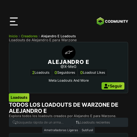
Aplicación
CODMunity
Descarga nuestra app en
iOS
Inicio
Creadores
Alejandro E Loadouts
Loadouts de Alejandro E para Warzone
ALEJANDRO E
@X-MeG
2
0
0
Loadouts
Seguidores
Loadout Likes
Meta Loadouts And More
Seguir
Loadouts
TODOS LOS LOADOUTS DE WARZONE DE
ALEJANDRO E
Explora todos los loadouts creados por Alejandro E para Warzone.
Loadouts recientes
Ametralladoras Ligeras
Subfusil