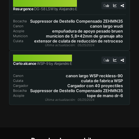
DG-58 LSW
0
Resurgence
DG-58 LSW by Alejandro E
Suppressor de Destello Compensado ZEHMN35
Bocacha
canon largo wudi
Canon
empuñadura de apoyo pesado bruen
Acople
municion de 5,8x42mm de gramaje alto
Municion
extensor de culata de reducción de retroceso
Culata
Última actualización
: 05/25/2024
WSP-9
0
Corto alcance
WSP-9 by Alejandro E
canon largo WSP reckless-90
Canon
culata de fabrica WSP
Culata
Cargador con 40 proyectiles
Cargador
Suppressor de Destello Compensado ZEHMN35
Bocacha
tope de mano dr-6
Acople
Última actualización
: 05/25/2024