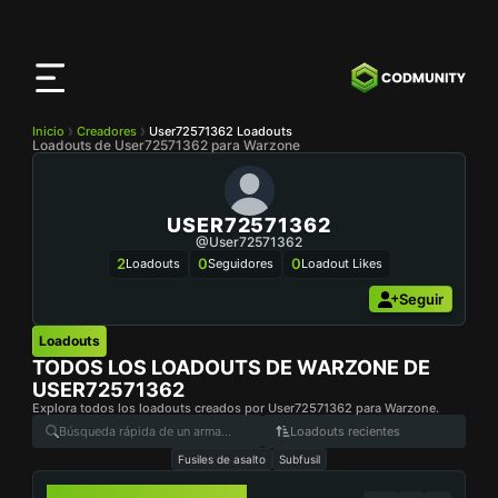
Aplicación
CODMunity
Descarga nuestra app en
iOS
Inicio
Creadores
User72571362 Loadouts
Loadouts de User72571362 para Warzone
USER72571362
@user72571362
2
0
0
Loadouts
Seguidores
Loadout Likes
Seguir
Loadouts
TODOS LOS LOADOUTS DE WARZONE DE
USER72571362
Explora todos los loadouts creados por User72571362 para Warzone.
Loadouts recientes
Fusiles de asalto
Subfusil
DG-56