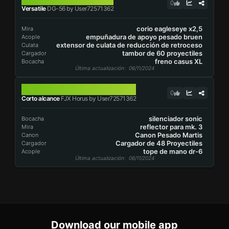
0
Versatile
DG-56 by User72571362
corio eagleseye x2,5
Mira
empuñadura de apoyo pesado bruen
Acople
extensor de culata de reducción de retroceso
Culata
tambor de 60 proyectiles
Cargador
freno casus XL
Bocacha
Última actualización
: 06/11/2024
FJX HORUS
0
Corto alcance
FJX Horus by User72571362
silenciador sonic
Bocacha
reflector para mk. 3
Mira
Canon Pesado Martis
Canon
Cargador de 48 Proyectiles
Cargador
tope de mano dr-6
Acople
Última actualización
: 06/11/2024
Download our mobile app