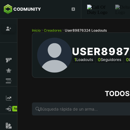
Inicio
Creadores
User89876324 Loadouts
USER8987
1
0
0
Loadouts
Seguidores
TODOS
New!