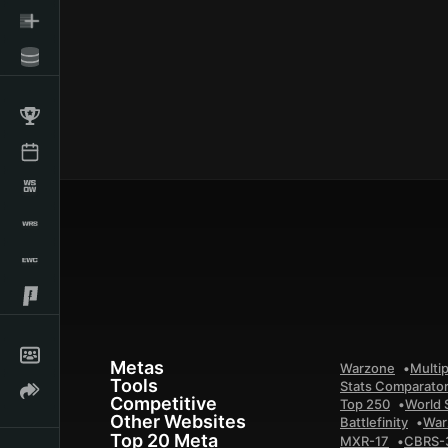
Metas
Warzone
Multip
Tools
Stats Comparato
Competitive
Top 250
World 
Other Websites
Battlefinity
War
Top 20 Meta
MXR-17
CBRS-