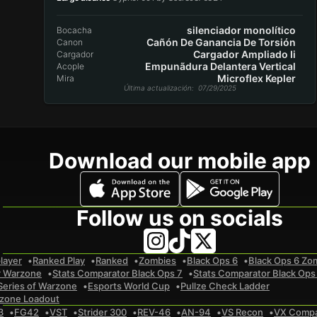
silenciador monolítico
Bocacha
Cañón De Ganancia De Torsión
Canon
Cargador Ampliado Ii
Cargador
Empunãdura Delantera Vertical
Acople
Microflex Kepler
Mira
Última actualización
: 07/29/2025
Download our mobile app
Follow us on socials
layer
Ranked Play
Ranked
Zombies
Black Ops 6
Black Ops 6 Zo
r Warzone
Stats Comparator Black Ops 7
Stats Comparator Black Ops
Series of Warzone
Esports World Cup
Pullze Check Ladder
zone Loadout
3
FG42
VST
Strider 300
REV-46
AN-94
VS Recon
VX Comp