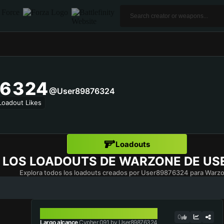
6324
@user89876324
Loadout Likes
Loadouts
 LOS LOADOUTS DE WARZONE DE
US
Explora todos los loadouts creados por User89876324 para Warz
CYPHER 091
0
Largo alcance
Cypher 091 by User89876324