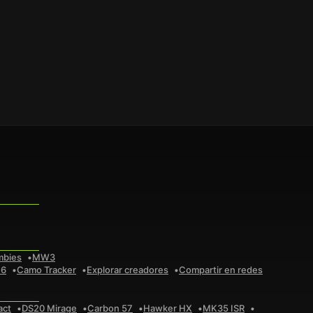
mbies
MW3
 6
Camo Tracker
Explorar creadores
Compartir en redes
act
DS20 Mirage
Carbon 57
Hawker HX
MK35 ISR