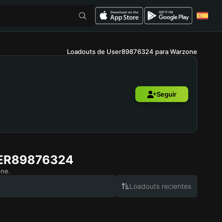
Loadouts de User89876324 para Warzone
Seguir
ER89876324
one.
Loadouts recientes