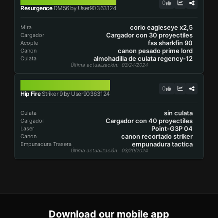
0
Resurgence
DM56 by User90363124
corio eagleseye x2,5
Mira
Cargador con 30 proyectiles
Cargador
fss sharkfin 90
Acople
canon pesado prime lord
Canon
almohadilla de culata regency-12
Culata
Última actualización
: 03/24/2024
STRIKER 9
0
Hip Fire
Striker 9 by User90363124
sin culata
Culata
Cargador con 40 proyectiles
Cargador
Point-G3P 04
Laser
canon recortado striker
Canon
empunadura tactica
Empunadura Trasera
Última actualización
: 03/20/2024
Download our mobile app