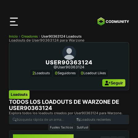
Aplicación
CODMunity
Descarga nuestra app en
iOS
Inicio
Creadores
User90363124 Loadouts
Loadouts de User90363124 para Warzone
USER90363124
@user90363124
2
0
0
Loadouts
Seguidores
Loadout Likes
Seguir
Loadouts
TODOS LOS LOADOUTS DE WARZONE DE
USER90363124
Explora todos los loadouts creados por User90363124 para Warzone.
Loadouts recientes
Fusiles Tacticos
Subfusil
DM56