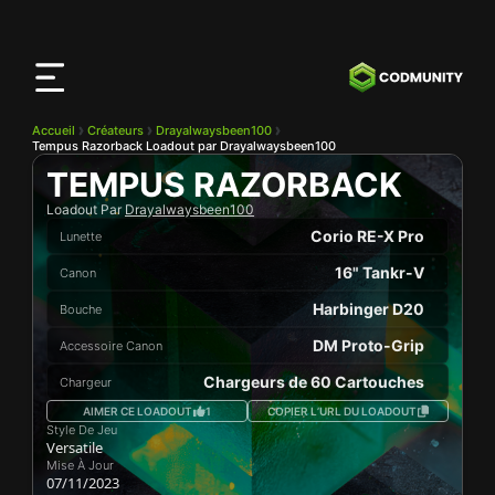
Application
CODMunity
Téléchargez notre app sur
iOS
Accueil
Créateurs
Drayalwaysbeen100
Tempus Razorback Loadout par Drayalwaysbeen100
TEMPUS RAZORBACK
Loadout Par
Drayalwaysbeen100
Corio RE-X Pro
Lunette
16" Tankr-V
Canon
Harbinger D20
Bouche
DM Proto-Grip
Accessoire Canon
Chargeurs de 60 Cartouches
Chargeur
AIMER CE LOADOUT
1
COPIER L’URL DU LOADOUT
Style De Jeu
Versatile
Mise À Jour
07/11/2023