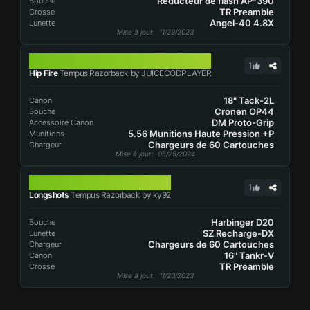
Réducteur de flash AP-390
Bouche
TR Preamble
Crosse
Angel-40 4.8X
Lunette
Mise à jour
: 11/29/2023
TEMPUS RAZORBACK
1
Hip Fire
Tempus Razorback by JUICECODPLAYER
18" Tack-2L
Canon
Cronen OP44
Bouche
DM Proto-Grip
Accessoire Canon
5.56 Munitions Haute Pression +P
Munitions
Chargeurs de 60 Cartouches
Chargeur
Mise à jour
: 05/25/2024
TEMPUS RAZORBACK
1
Longshots
Tempus Razorback by ky92
Harbinger D20
Bouche
SZ Recharge-DX
Lunette
Chargeurs de 60 Cartouches
Chargeur
16" Tankr-V
Canon
TR Preamble
Crosse
Mise à jour
: 11/20/2023