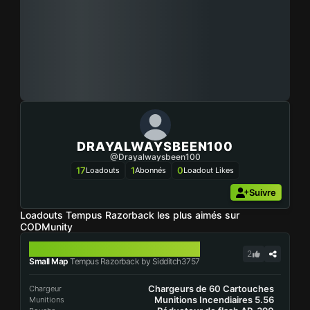
DRAYALWAYSBEEN100
@Drayalwaysbeen100
17
1
0
Loadouts
Abonnés
Loadout Likes
Suivre
Loadouts Tempus Razorback les plus aimés sur
CODMunity
TEMPUS RAZORBACK
2
Small Map
Tempus Razorback by Sidditch3757
Chargeurs de 60 Cartouches
Chargeur
Munitions Incendiaires 5.56
Munitions