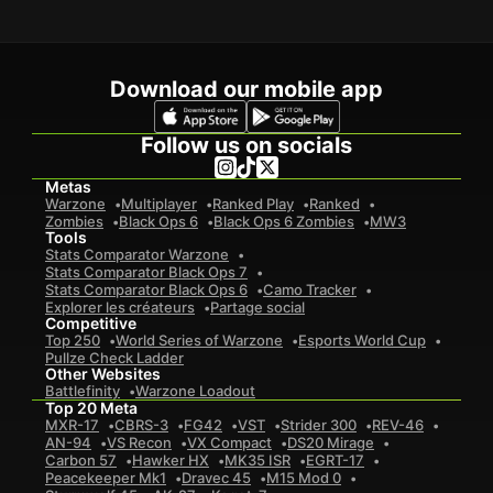
Download our mobile app
Follow us on socials
Metas
Warzone
Multiplayer
Ranked Play
Ranked
Zombies
Black Ops 6
Black Ops 6 Zombies
MW3
Tools
Stats Comparator Warzone
Stats Comparator Black Ops 7
Stats Comparator Black Ops 6
Camo Tracker
Explorer les créateurs
Partage social
Competitive
Top 250
World Series of Warzone
Esports World Cup
Pullze Check Ladder
Other Websites
Battlefinity
Warzone Loadout
Top 20 Meta
MXR-17
CBRS-3
FG42
VST
Strider 300
REV-46
AN-94
VS Recon
VX Compact
DS20 Mirage
Carbon 57
Hawker HX
MK35 ISR
EGRT-17
Peacekeeper Mk1
Dravec 45
M15 Mod 0