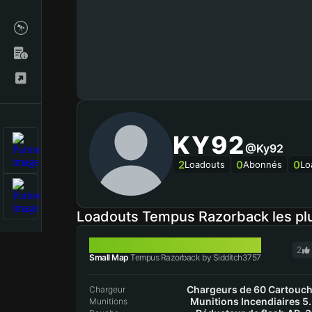
KY92
@ky92
2
0
0
Loadouts
Abonnés
Lo
Loadouts Tempus Razorback les pl
TEMPUS RAZORBACK
2
Small Map
Tempus Razorback by Sidditch3757
Chargeurs de 60 Cartouc
Chargeur
Munitions Incendiaires 5
Munitions