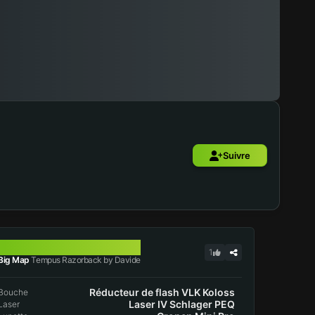
Suivre
TEMPUS RAZORBACK
1
Big Map
Tempus Razorback by Davide
Réducteur de flash VLK Koloss
Bouche
Laser IV Schlager PEQ
Laser