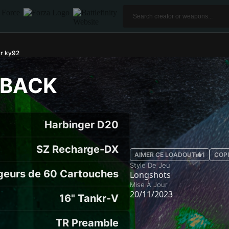
r ky92
RBACK
Harbinger D20
SZ Recharge-DX
AIMER CE LOADOUT
1
COPI
Style De Jeu
geurs de 60 Cartouches
Longshots
Mise À Jour
20/11/2023
16" Tankr-V
TR Preamble