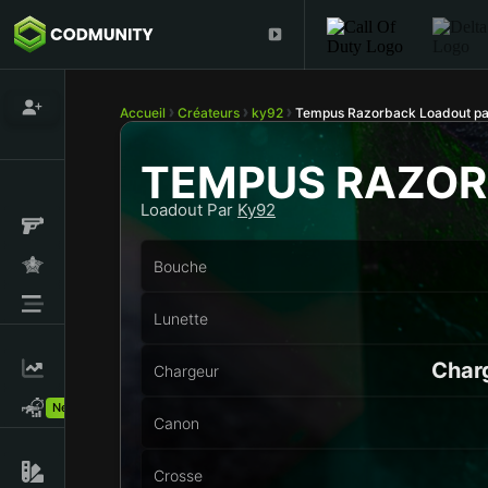
Accueil
Créateurs
ky92
Tempus Razorback Loadout pa
TEMPUS RAZO
Loadout Par
Ky92
Bouche
Lunette
Char
Chargeur
New!
Canon
Crosse