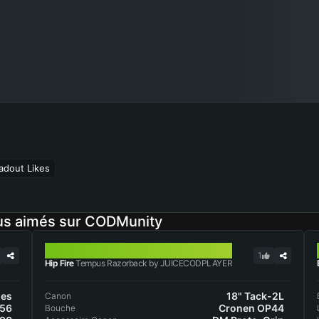
adout Likes
us aimés sur CODMunity
TEMPUS RAZORBACK
1
Hip Fire
Tempus Razorback by JUICECODPLAYER
hes
18" Tack-2L
Canon
.56
Cronen OP44
Bouche